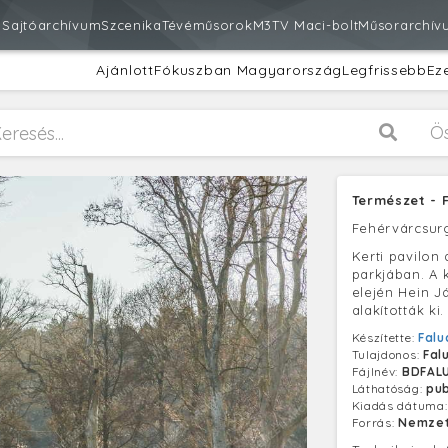
m
Sajtóarchívum
Szcenika
Tévéműsorok
M3
TV Maci-bolt
Műsorarchív
Ajánlott
Fókuszban Magyarország
Legfrissebb
Ez
Ö
Természet - 
Fehérvárcsur
Kerti pavilon
parkjában. A 
elején Hein Já
alakították ki.
Készítette:
Falu
Tulajdonos:
Fal
Fájlnév:
BDFAL
Láthatóság:
pub
Kiadás dátuma
Forrás:
Nemzet