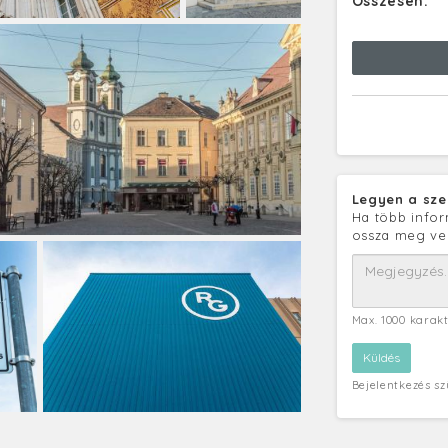
Összesen:
Legyen a sze
Ha több infor
ossza meg ve
Max. 1000 karak
Bejelentkezés s