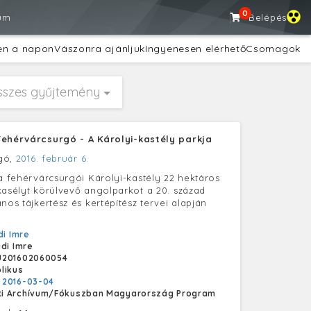
0
um
Belépés
en a napon
Vászonra ajánljuk
Ingyenesen elérhető
Csomagok
sszes gyűjtemény
Fehérvárcsurgó - A Károlyi-kastély parkja
gó,
2016. február 6.
 a fehérvárcsurgói Károlyi-kastély 22 hektáros
kasélyt körülvevő angolparkot a 20. század
nos tájkertész és kertépítész tervei alapján
di Imre
udi Imre
U201602060054
likus
:
2016-03-04
i Archívum/Fókuszban Magyarország Program