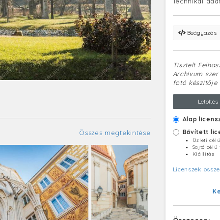
Technikai ada
Beágyazás
Tisztelt Felha
Archívum szerv
fotó készítője 
Letöltés
Alap licens
Bővített li
Összes megtekintése
Üzleti cél
Sajtó célú
Kiállítás
Licenszek össze
K