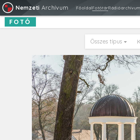
Nemzeti
Archívum
Főoldal
Fotótár
Rádióarchívu
FOTÓ
Összes típus