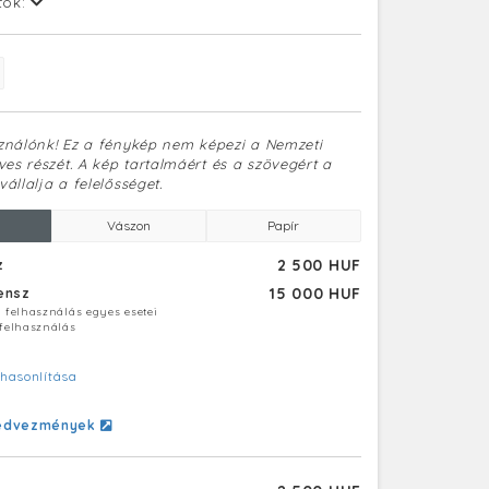
tok:
sználónk! Ez a fénykép nem képezi a Nemzeti
es részét. A kép tartalmáért és a szövegért a
vállalja a felelősséget.
Vászon
Papír
2 500 HUF
z
15 000 HUF
censz
ú felhasználás egyes esetei
 felhasználás
hasonlítása
edvezmények