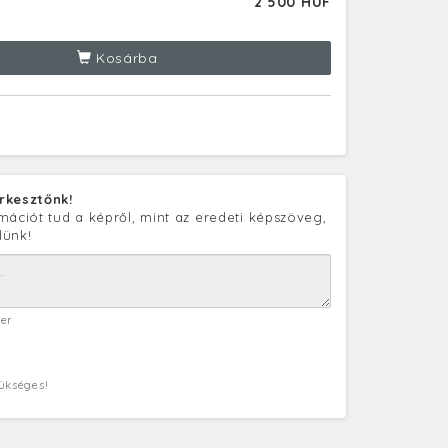
2 500 HUF
Kosárba
rkesztőnk!
mációt tud a képről, mint az eredeti képszöveg,
lünk!
ter
zükséges!