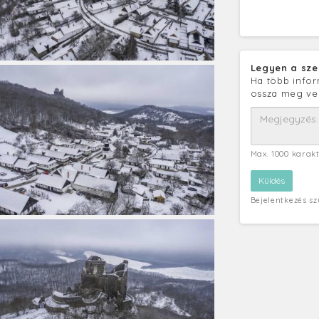
Legyen a sze
Ha több infor
ossza meg ve
Max. 1000 karak
Bejelentkezés s