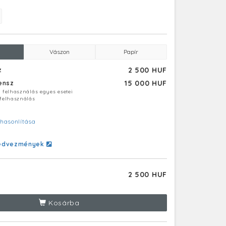
Vászon
Papír
2 500 HUF
z
15 000 HUF
censz
ú felhasználás egyes esetei
 felhasználás
hasonlítása
edvezmények
2 500 HUF
Kosárba