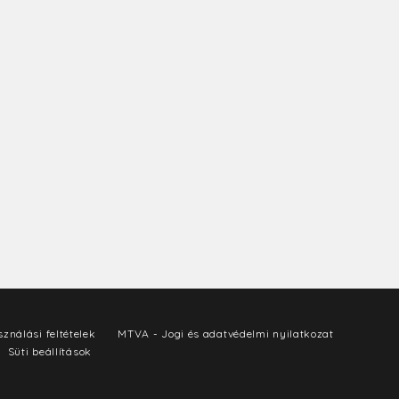
ználási feltételek
MTVA - Jogi és adatvédelmi nyilatkozat
Süti beállítások