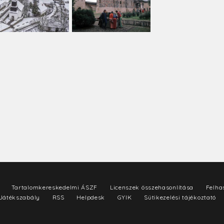
Tartalomkereskedelmi ÁSZF
Licenszek összehasonlítása
Felhas
Játékszabály
RSS
Helpdesk
GYIK
Sütikezelési tájékoztató