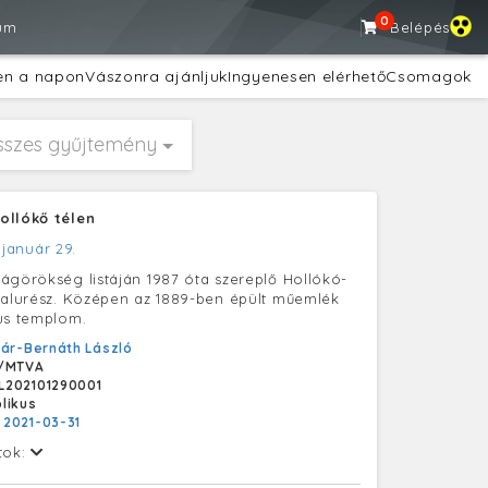
0
um
Belépés
en a napon
Vászonra ajánljuk
Ingyenesen elérhető
Csomagok
sszes gyűjtemény
ollókő télen
 január 29.
ágörökség listáján 1987 óta szereplő Hollókó-
falurész. Középen az 1889-ben épült műemlék
us templom.
ár-Bernáth László
/MTVA
L202101290001
likus
:
2021-03-31
tok: