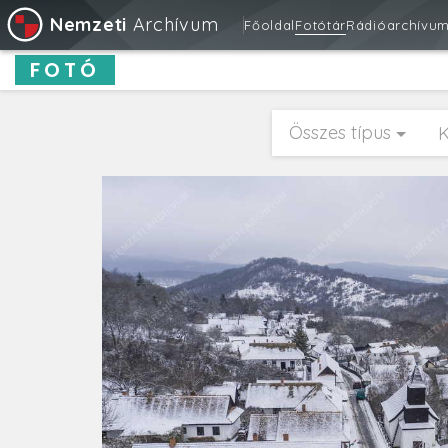
Nemzeti
Archívum
Főoldal
Fotótár
Rádióarchívu
FOTÓ
Összes típus