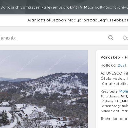
m
Sajtóarchívum
Szcenika
Tévéműsorok
M3
TV Maci-bolt
Műsorarchív
Ajánlott
Fókuszban Magyarország
Legfrissebb
Ez
Ö
Városkép - H
Hollókő,
2021.
Az UNESCO vil
Ófalu védett 
római katolik
Készítette:
Moln
Tulajdonos:
MTI
Fájlnév:
TC_MB
Láthatóság:
pub
Kiadás dátuma
Technikai ada