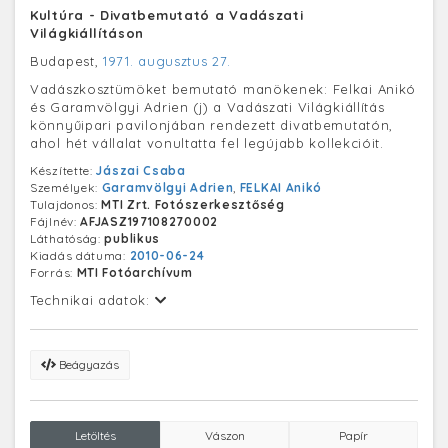
Kultúra - Divatbemutató a Vadászati
Világkiállításon
Budapest,
1971. augusztus 27.
Vadászkosztümöket bemutató manökenek: Felkai Anikó
és Garamvölgyi Adrien (j) a Vadászati Világkiállítás
könnyűipari pavilonjában rendezett divatbemutatón,
ahol hét vállalat vonultatta fel legújabb kollekcióit.
Készítette:
Jászai Csaba
Személyek:
Garamvölgyi Adrien
,
FELKAI Anikó
Tulajdonos:
MTI Zrt. Fotószerkesztőség
Fájlnév:
AFJASZ197108270002
Láthatóság:
publikus
Kiadás dátuma:
2010-06-24
Forrás:
MTI Fotóarchívum
Technikai adatok:
Beágyazás
Letöltés
Vászon
Papír