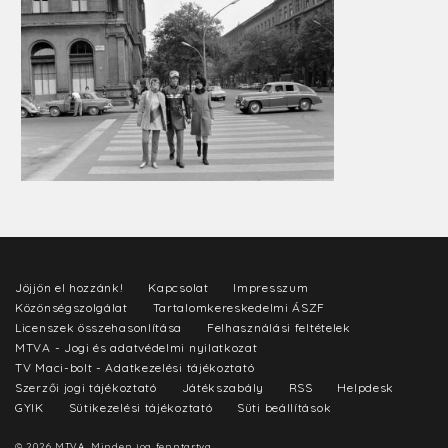
Jöjjön el hozzánk!
Kapcsolat
Impresszum
Közönségszolgálat
Tartalomkereskedelmi ÁSZF
Licenszek összehasonlítása
Felhasználási feltételek
MTVA - Jogi és adatvédelmi nyilatkozat
TV Maci-bolt - Adatkezelési tájékoztató
Szerzői jogi tájékoztató
Játékszabály
RSS
Helpdesk
GYIK
Sütikezelési tájékoztató
Süti beállítások
© 2026 MTVA. Minden jog fenntartva.