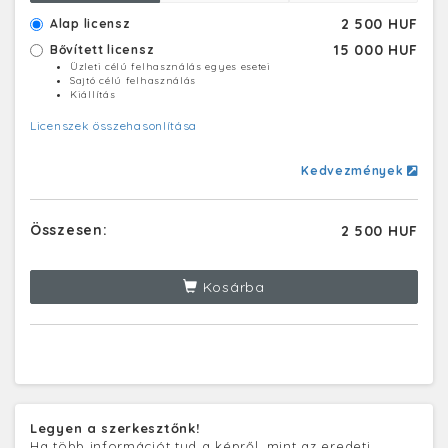
2 500 HUF
Alap licensz
15 000 HUF
Bővített licensz
Üzleti célú felhasználás egyes esetei
Sajtó célú felhasználás
Kiállítás
Licenszek összehasonlítása
Kedvezmények
Összesen:
2 500 HUF
Kosárba
Legyen a szerkesztőnk!
Ha több információt tud a képről, mint az eredeti