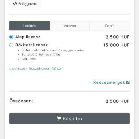
Beágyazás
Letöltés
Vászon
Papír
2 500 HUF
Alap licensz
15 000 HUF
Bővített licensz
Üzleti célú felhasználás egyes esetei
Sajtó célú felhasználás
Kiállítás
Licenszek összehasonlítása
Kedvezmények
Összesen:
2 500 HUF
Kosárba