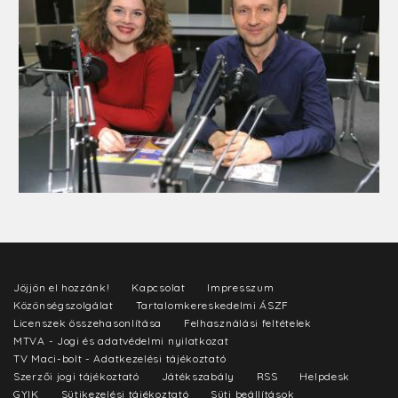
Jöjjön el hozzánk!
Kapcsolat
Impresszum
Közönségszolgálat
Tartalomkereskedelmi ÁSZF
Licenszek összehasonlítása
Felhasználási feltételek
MTVA - Jogi és adatvédelmi nyilatkozat
TV Maci-bolt - Adatkezelési tájékoztató
Szerzői jogi tájékoztató
Játékszabály
RSS
Helpdesk
GYIK
Sütikezelési tájékoztató
Süti beállítások