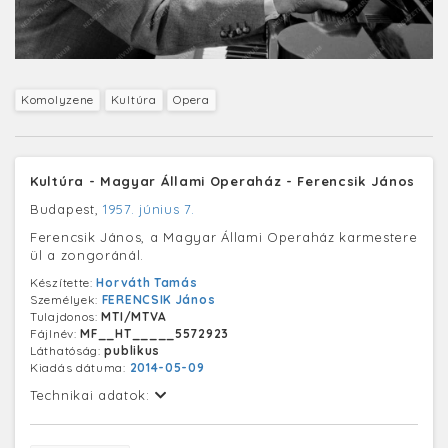
Komolyzene
Kultúra
Opera
Kultúra - Magyar Állami Operaház - Ferencsik János
Budapest,
1957. június 7.
Ferencsik János, a Magyar Állami Operaház karmestere
ül a zongoránál.
Készítette:
Horváth Tamás
Személyek:
FERENCSIK János
Tulajdonos:
MTI/MTVA
Fájlnév:
MF__HT_____5572923
Láthatóság:
publikus
Kiadás dátuma:
2014-05-09
Technikai adatok: