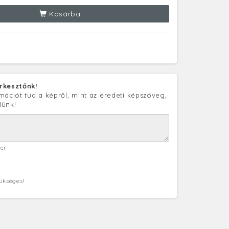
Kosárba
rkesztőnk!
mációt tud a képről, mint az eredeti képszöveg,
lünk!
ter
zükséges!