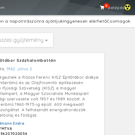
0
um
Belépés
en a napon
Vászonra ajánljuk
Ingyenesen elérhető
Csomagok
sszes gyűjtemény
ítőtábor Százhalombattán
ta,
1962. július 2.
geznek a Rózsa Ferenc KISZ Építőtábor diákjai
őerőmű és az Olajfinomító építkezésén.
 Ifjúsági Szövetség (KISZ) a magyar
lampárt, a Magyar Szocialista Munkáspárt
gi szervezete volt 1957 és 1989 között. A
erőmű 1960-1973-ig épült. 600 megawatt
szolgáltat. A felhasznált energiahordozók:
előolaj és földgáz.
dmann Endre
/MTVA
196207020034