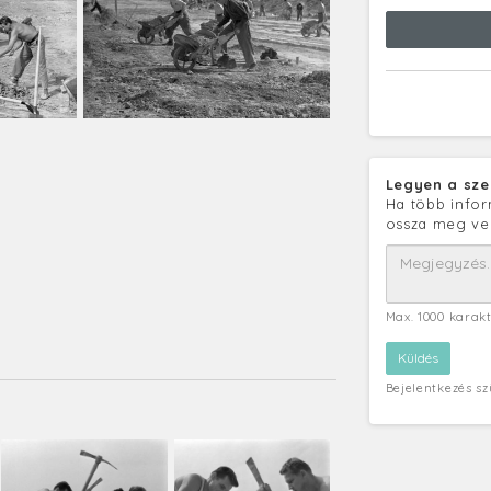
Legyen a sze
Ha több infor
ossza meg ve
Max. 1000 karak
Bejelentkezés s