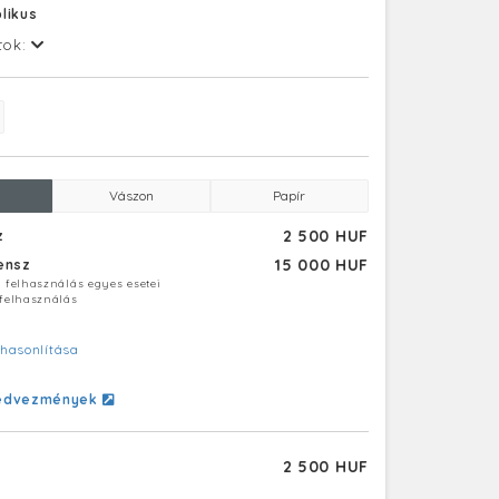
likus
tok:
Vászon
Papír
2 500 HUF
z
15 000 HUF
censz
ú felhasználás egyes esetei
 felhasználás
hasonlítása
edvezmények
2 500 HUF