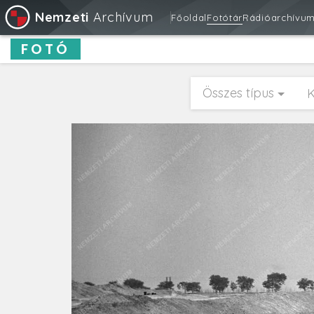
Nemzeti
Archívum
Főoldal
Fotótár
Rádióarchívu
FOTÓ
Összes típus