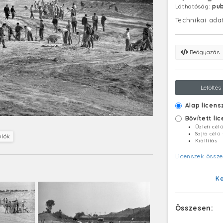
Láthatóság:
pub
Technikai ada
Beágyazás
Letöltés
Alap licens
Bővített li
Üzleti cél
Sajtó célú
ulók
Kiállítás
Licenszek össze
K
Összesen: