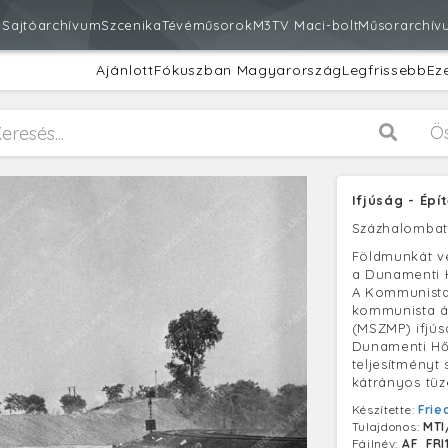
m
Sajtóarchívum
Szcenika
Tévéműsorok
M3
TV Maci-bolt
Műsorarchív
Ajánlott
Fókuszban Magyarország
Legfrissebb
Ez
Ö
Ifjúság - Ép
Százhalombat
Földmunkát vé
a Dunamenti H
A Kommunista
kommunista ál
(MSZMP) ifjúsá
Dunamenti Hő
teljesítményt 
kátrányos tüz
Készítette:
Frie
Tulajdonos:
MTI
Fájlnév:
AF_FRI