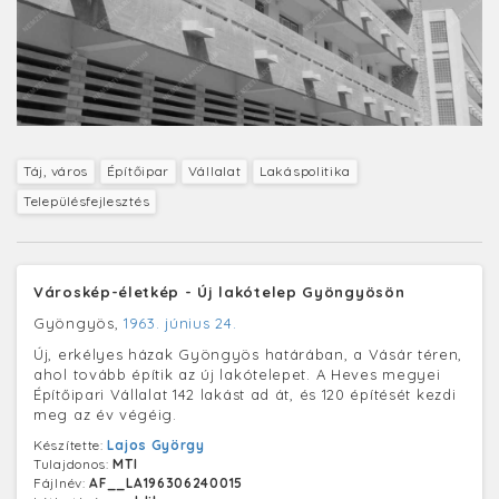
Táj, város
Építőipar
Vállalat
Lakáspolitika
Településfejlesztés
Városkép-életkép - Új lakótelep Gyöngyösön
Gyöngyös,
1963. június 24.
Új, erkélyes házak Gyöngyös határában, a Vásár téren,
ahol tovább építik az új lakótelepet. A Heves megyei
Építőipari Vállalat 142 lakást ad át, és 120 építését kezdi
meg az év végéig.
Készítette:
Lajos György
Tulajdonos:
MTI
Fájlnév:
AF__LA196306240015