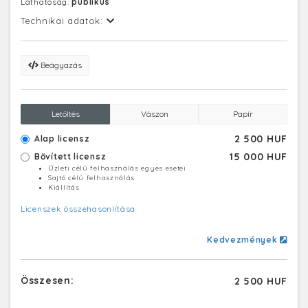
Láthatóság:
publikus
Technikai adatok:
Beágyazás
Letöltés
Vászon
Papír
2 500 HUF
Alap licensz
15 000 HUF
Bővített licensz
Üzleti célú felhasználás egyes esetei
Sajtó célú felhasználás
Kiállítás
Licenszek összehasonlítása
Kedvezmények
Összesen:
2 500 HUF