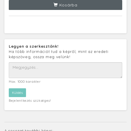
Kosárba
Legyen a szerkesztőnk!
Ha több információt tud a képről, mint az eredeti
képszöveg, ossza meg velünk!
Max. 1000 karakter
Bejelentkezés szükséges!
A sorozat további képei: