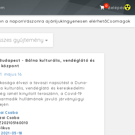
0
um
Belépés
en a napon
Vászonra ajánljuk
Ingyenesen elérhető
Csomagok
sszes gyűjtemény
Budapest - Bálna kulturális, vendéglátó és
 központ
1. május 16.
kasága élvezi a tavaszi napsütést a Duna-
na kulturális, vendéglátó és kereskedelmi
g ismét kinyitott teraszánn, a Covid-19
harmadik hullámának javuló járványügyi
ején.
ai Csaba
zai Csaba
Z202105160010
likus
:
2021-05-18