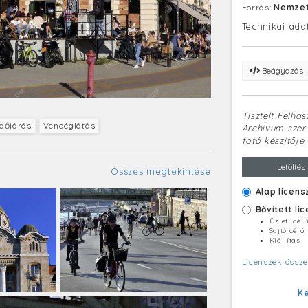
Forrás:
Nemzet
Technikai ada
Beágyazás
Tisztelt Felha
Időjárás
Vendéglátás
Archívum szerv
fotó készítője 
Letöltés
Összes megtekintése
Alap licens
Bővített li
Üzleti cél
Sajtó célú
Kiállítás
Licenszek össze
K