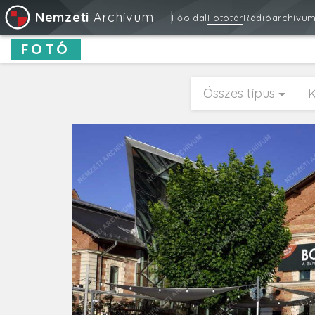
Nemzeti
Archívum
Főoldal
Fotótár
Rádióarchívu
FOTÓ
Összes típus