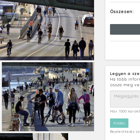
Összesen:
Legyen a sze
Ha több infor
ossza meg ve
Max. 1000 karak
Bejelentkezés s