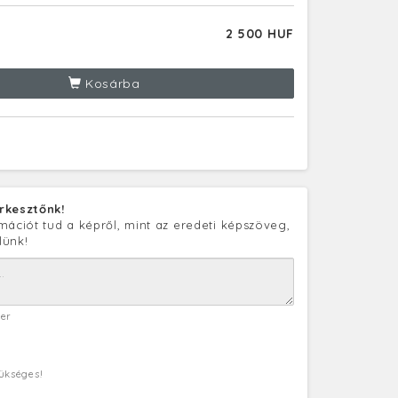
2 500 HUF
Kosárba
rkesztőnk!
mációt tud a képről, mint az eredeti képszöveg,
lünk!
ter
zükséges!