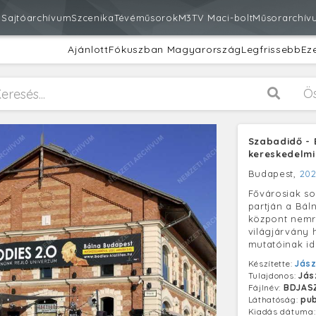
m
Sajtóarchívum
Szcenika
Tévéműsorok
M3
TV Maci-bolt
Műsorarchív
Ajánlott
Fókuszban Magyarország
Legfrissebb
Ez
Ö
Szabadidő - 
kereskedelmi
Budapest,
202
Fővárosiak so
partján a Bál
központ nemré
világjárvány 
mutatóinak id
Készítette:
Jász
Tulajdonos:
Jás
Fájlnév:
BDJAS
Láthatóság:
pub
Kiadás dátuma