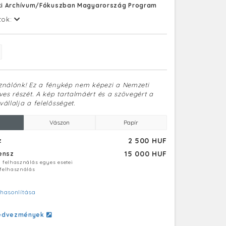
i Archívum/Fókuszban Magyarország Program
tok:
sználónk! Ez a fénykép nem képezi a Nemzeti
es részét. A kép tartalmáért és a szövegért a
vállalja a felelősséget.
Vászon
Papír
2 500 HUF
z
15 000 HUF
censz
ú felhasználás egyes esetei
 felhasználás
hasonlítása
edvezmények