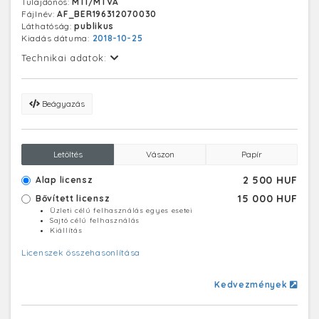
Tulajdonos:
MTI/MTVA
Fájlnév:
AF_BER196312070030
Láthatóság:
publikus
Kiadás dátuma:
2018-10-25
Technikai adatok:
Beágyazás
Letöltés
Vászon
Papír
2 500 HUF
Alap licensz
15 000 HUF
Bővített licensz
Üzleti célú felhasználás egyes esetei
Sajtó célú felhasználás
Kiállítás
Licenszek összehasonlítása
Kedvezmények