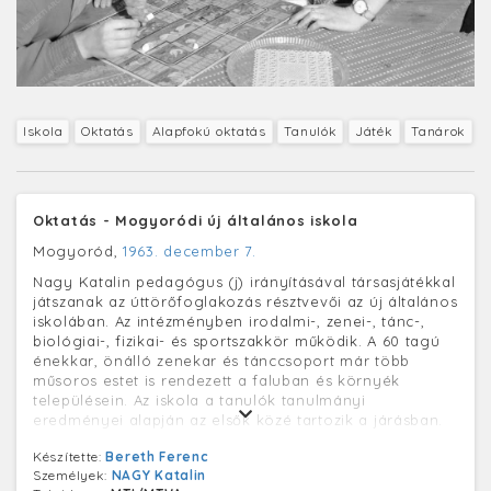
Iskola
Oktatás
Alapfokú oktatás
Tanulók
Játék
Tanárok
Oktatás - Mogyoródi új általános iskola
Mogyoród,
1963. december 7.
Nagy Katalin pedagógus (j) irányításával társasjátékkal
játszanak az úttörőfoglakozás résztvevői az új általános
iskolában. Az intézményben irodalmi-, zenei-, tánc-,
biológiai-, fizikai- és sportszakkör működik. A 60 tagú
énekkar, önálló zenekar és tánccsoport már több
műsoros estet is rendezett a faluban és környék
településein. Az iskola a tanulók tanulmányi
eredményei alapján az elsők közé tartozik a járásban.
Készítette:
Bereth Ferenc
Személyek:
NAGY Katalin