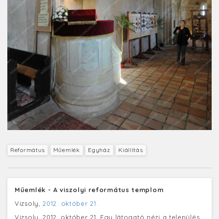
Református
Műemlék
Egyház
Kiállítás
Műemlék - A viszolyi református templom
Vizsoly,
2012. október 21.
Vizsoly, 2012. október 21. Egy látogató nézi a település