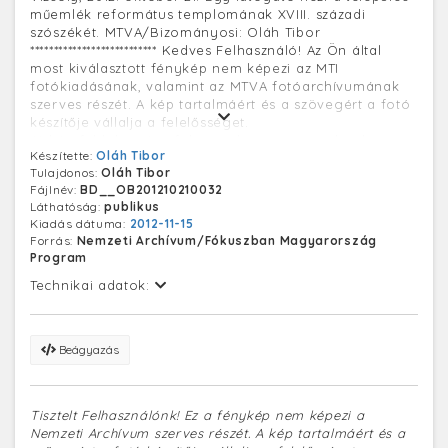
műemlék református templomának XVIII. századi
szószékét. MTVA/Bizományosi: Oláh Tibor
*************************** Kedves Felhasználó! Az Ön által
most kiválasztott fénykép nem képezi az MTI
fotókiadásának, valamint az MTVA fotóarchívumának
szerves részét. A kép tartalmáért és a szövegért a fotó
készítője vállalja a felelősséget.
(A kép feldolgozása folyamatban van, az adatok
Készítette:
Oláh Tibor
frissülhetnek.)
Tulajdonos:
Oláh Tibor
Fájlnév:
BD__OB201210210032
Láthatóság:
publikus
Kiadás dátuma:
2012-11-15
Forrás:
Nemzeti Archívum/Fókuszban Magyarország
Program
Technikai adatok:
Beágyazás
Tisztelt Felhasználónk! Ez a fénykép nem képezi a
Nemzeti Archívum szerves részét. A kép tartalmáért és a