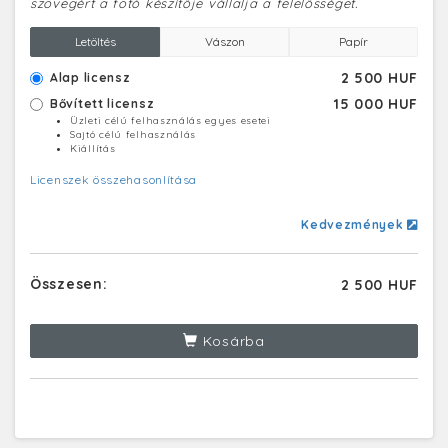
szövegért a fotó készítője vállalja a felelősséget.
Letöltés
Vászon
Papír
2 500 HUF
Alap licensz
15 000 HUF
Bővített licensz
Üzleti célú felhasználás egyes esetei
Sajtó célú felhasználás
Kiállítás
Licenszek összehasonlítása
Kedvezmények
Összesen:
2 500 HUF
Kosárba