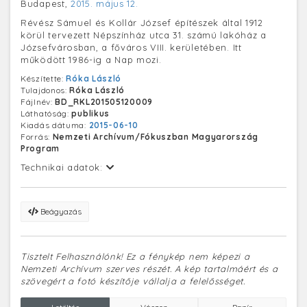
Budapest,
2015. május 12.
Révész Sámuel és Kollár József építészek által 1912
körül tervezett Népszínház utca 31. számú lakóház a
Józsefvárosban, a főváros VIII. kerületében. Itt
működött 1986-ig a Nap mozi.
Készítette:
Róka László
Tulajdonos:
Róka László
Fájlnév:
BD_RKL201505120009
Láthatóság:
publikus
Kiadás dátuma:
2015-06-10
Forrás:
Nemzeti Archívum/Fókuszban Magyarország
Program
Technikai adatok:
Beágyazás
Tisztelt Felhasználónk! Ez a fénykép nem képezi a
Nemzeti Archívum szerves részét. A kép tartalmáért és a
szövegért a fotó készítője vállalja a felelősséget.