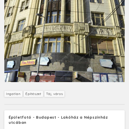
Ingatlan
Építészet
Táj, város
Épületfotó - Budapest - Lakóház a Népszínház
utcában