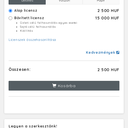
Letöltés
Vászon
Papír
2 500 HUF
Alap licensz
15 000 HUF
Bővített licensz
Üzleti célú felhasználás egyes esetei
Sajtó célú felhasználás
Kiállítás
Licenszek összehasonlítása
Kedvezmények
Összesen:
2 500 HUF
Kosárba
Legyen a szerkesztőnk!