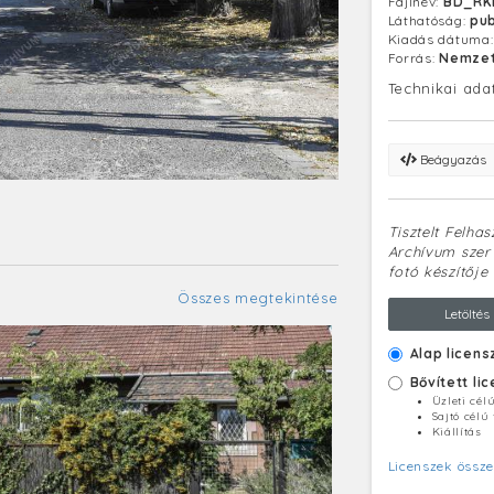
Fájlnév:
BD_RKL
használt típu
Láthatóság:
pub
szobás épülete
Kiadás dátuma
és kereskedel
Forrás:
Nemzet
elérhető távo
Technikai ada
Beágyazás
Tisztelt Felha
Archívum szerv
fotó készítője 
Összes megtekintése
Letöltés
Alap licens
Bővített li
Üzleti cél
Sajtó célú
Kiállítás
Licenszek össze