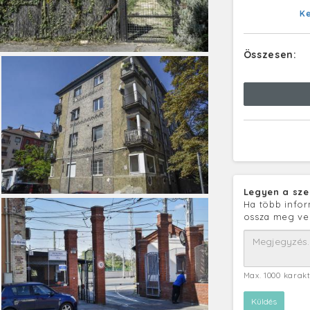
K
Összesen:
Legyen a sze
Ha több infor
ossza meg ve
Max. 1000 karak