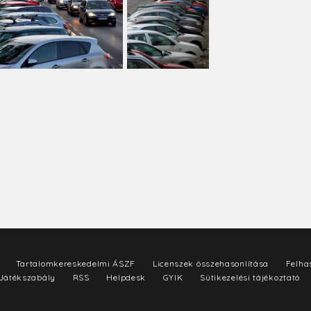
Tartalomkereskedelmi ÁSZF
Licenszek összehasonlítása
Felhas
Játékszabály
RSS
Helpdesk
GYIK
Sütikezelési tájékoztató