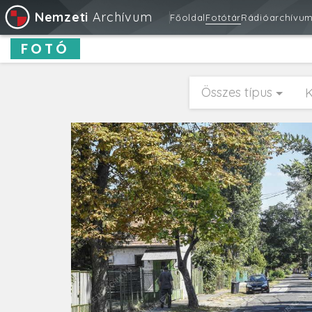
Nemzeti
Archívum
Főoldal
Fotótár
Rádióarchívu
FOTÓ
Összes típus