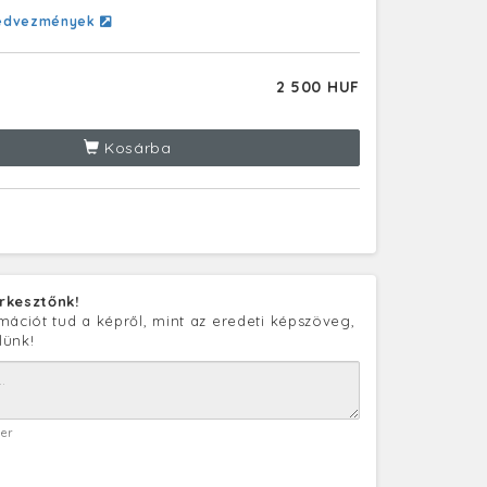
edvezmények
2 500 HUF
Kosárba
rkesztőnk!
mációt tud a képről, mint az eredeti képszöveg,
lünk!
ter