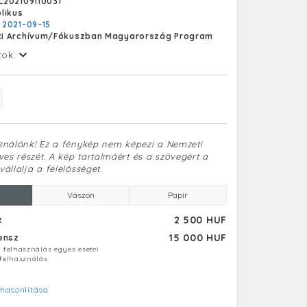
202109110031
stervek alapján földszintes és emeletes egy-két
likus
k készültek. Külön fürdőházat is kialakítottak
:
2021-09-15
mi, orvosi és szórakozási lehetőségek is
i Archívum/Fókuszban Magyarország Program
lságban voltak.
tok:
sználónk! Ez a fénykép nem képezi a Nemzeti
es részét. A kép tartalmáért és a szövegért a
vállalja a felelősséget.
Vászon
Papír
2 500 HUF
z
15 000 HUF
censz
ú felhasználás egyes esetei
 felhasználás
hasonlítása