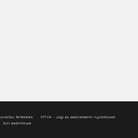
ználási feltételek
MTVA - Jogi és adatvédelmi nyilatkozat
Süti beállítások