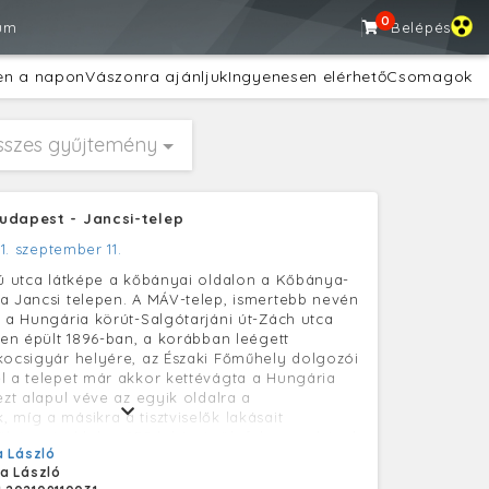
0
um
Belépés
en a napon
Vászonra ajánljuk
Ingyenesen elérhető
Csomagok
sszes gyűjtemény
udapest - Jancsi-telep
1. szeptember 11.
sú utca látképe a kőbányai oldalon a Kőbánya-
a Jancsi telepen. A MÁV-telep, ismertebb nevén
p a Hungária körút-Salgótarjáni út-Zách utca
eten épült 1896-ban, a korábban leégett
kocsigyár helyére, az Északi Főműhely dolgozói
l a telepet már akkor kettévágta a Hungária
ezt alapul véve az egyik oldalra a
 míg a másikra a tisztviselők lakásait
kőbányai oldalon 250 lakás épült fel a munkások
 László
k zömében földszintes, egyemeletes házak -,
a László
rosi részen 50 lakást alakítottak ki, MÁV által