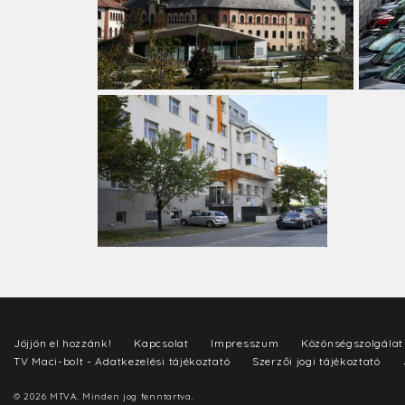
Jöjjön el hozzánk!
Kapcsolat
Impresszum
Közönségszolgálat
TV Maci-bolt - Adatkezelési tájékoztató
Szerzői jogi tájékoztató
© 2026 MTVA. Minden jog fenntartva.