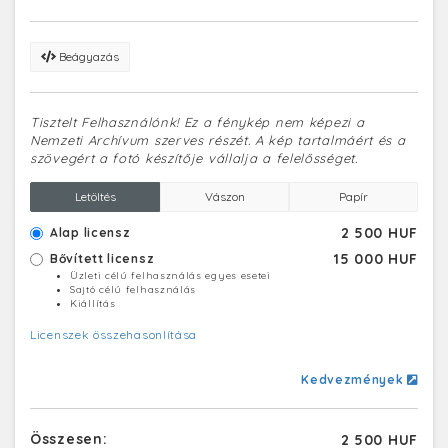
Beágyazás
Tisztelt Felhasználónk! Ez a fénykép nem képezi a
Nemzeti Archívum szerves részét. A kép tartalmáért és a
szövegért a fotó készítője vállalja a felelősséget.
Letöltés
Vászon
Papír
2 500 HUF
Alap licensz
15 000 HUF
Bővített licensz
Üzleti célú felhasználás egyes esetei
Sajtó célú felhasználás
Kiállítás
Licenszek összehasonlítása
Kedvezmények
Összesen:
2 500 HUF