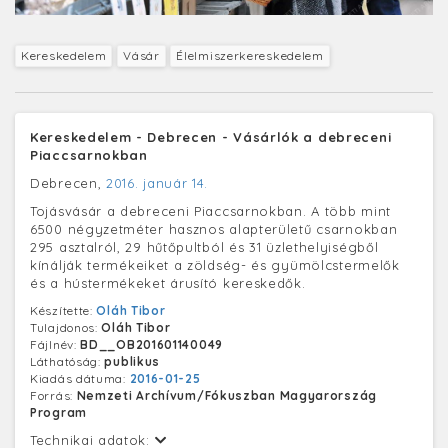
Kereskedelem
Vásár
Élelmiszerkereskedelem
Kereskedelem - Debrecen - Vásárlók a debreceni
Piaccsarnokban
Debrecen,
2016. január 14.
Tojásvásár a debreceni Piaccsarnokban. A több mint
6500 négyzetméter hasznos alapterületű csarnokban
295 asztalról, 29 hűtőpultból és 31 üzlethelyiségből
kínálják termékeiket a zöldség- és gyümölcstermelők
és a hústermékeket árusító kereskedők.
Készítette:
Oláh Tibor
Tulajdonos:
Oláh Tibor
Fájlnév:
BD__OB201601140049
Láthatóság:
publikus
Kiadás dátuma:
2016-01-25
Forrás:
Nemzeti Archívum/Fókuszban Magyarország
Program
Technikai adatok: