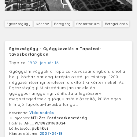
Egészségügy
Kórház
Betegség
Szanatórium
Betegellátás
Egészségügy - Gyógykezelés a Tapolcai-
tavasbarlangban
Tapolca,
1982. január 16.
Gyógyulni vágyók a Tapolcai-tavasbarlangban, ahol a
helyi kórház barlang-terápia osztálya mintegy 1200
négyzetméternyi területen alakított ki kórtermeket. Az
Egészségügyi Minisztérium január elején
gyógybarlanggá nyilvánította a légzőszervi
megbetegedések gyógyulását elősegítő, különleges
klímájú Tapolcai-tavasbarlangot.
Készítette:
Vida András
Tulajdonos:
MTI Zrt. Fotószerkesztőség
Fájlnév:
AF__VL198201160024
Láthatóság:
publikus
Kiadás dátuma:
2007-06-18