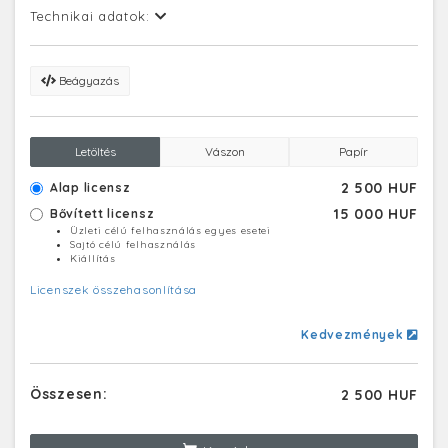
Technikai adatok:
Beágyazás
Letöltés
Vászon
Papír
2 500 HUF
Alap licensz
15 000 HUF
Bővített licensz
Üzleti célú felhasználás egyes esetei
Sajtó célú felhasználás
Kiállítás
Licenszek összehasonlítása
Kedvezmények
Összesen:
2 500 HUF