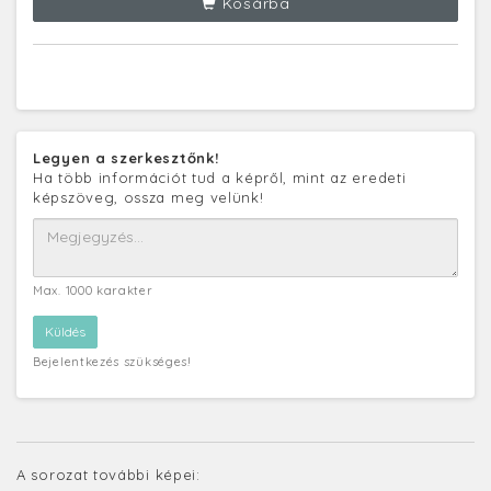
Kosárba
Legyen a szerkesztőnk!
Ha több információt tud a képről, mint az eredeti
képszöveg, ossza meg velünk!
Max. 1000 karakter
Bejelentkezés szükséges!
A sorozat további képei: