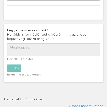
Legyen a szerkesztőnk!
Ha több információt tud a képről, mint az eredeti
képszöveg, ossza meg velünk!
Max. 1000 karakter
Bejelentkezés szükséges!
A sorozat további képei:
Összes megtekintése