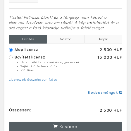
Tisztelt Felhasználónk! Ez a fénykép nem képezi a
Nemzeti Archívum szerves részét. A kép tartalmáért és a
szövegért a fotó készítője vállalja a felelősséget.
Letöltés
Vászon
Papír
2 500 HUF
Alap licensz
15 000 HUF
Bővített licensz
Üzleti célú felhasználás egyes esetei
Sajtó célú felhasználás
Kiállítás
Licenszek összehasonlítása
Kedvezmények
Összesen:
2 500 HUF
Kosárba