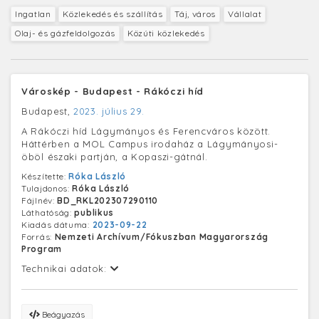
Ingatlan
Közlekedés és szállítás
Táj, város
Vállalat
Olaj- és gázfeldolgozás
Közúti közlekedés
Városkép - Budapest - Rákóczi híd
Budapest,
2023. július 29.
A Rákóczi híd Lágymányos és Ferencváros között.
Háttérben a MOL Campus irodaház a Lágymányosi-
öböl északi partján, a Kopaszi-gátnál.
Készítette:
Róka László
Tulajdonos:
Róka László
Fájlnév:
BD_RKL202307290110
Láthatóság:
publikus
Kiadás dátuma:
2023-09-22
Forrás:
Nemzeti Archívum/Fókuszban Magyarország
Program
Technikai adatok:
Beágyazás