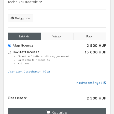
Technikai adatok:
Beágyazás
Letöltés
Vászon
Papír
2 500 HUF
Alap licensz
15 000 HUF
Bővített licensz
Üzleti célú felhasználás egyes esetei
Sajtó célú felhasználás
Kiállítás
Licenszek összehasonlítása
Kedvezmények
Összesen:
2 500 HUF
Kosárba