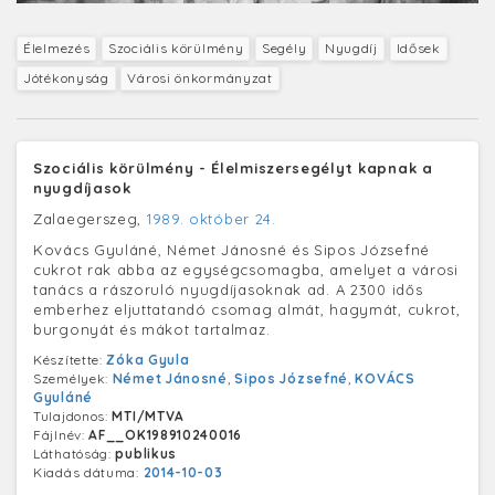
Élelmezés
Szociális körülmény
Segély
Nyugdíj
Idősek
Jótékonyság
Városi önkormányzat
Szociális körülmény - Élelmiszersegélyt kapnak a
nyugdíjasok
Zalaegerszeg,
1989. október 24.
Kovács Gyuláné, Német Jánosné és Sipos Józsefné
cukrot rak abba az egységcsomagba, amelyet a városi
tanács a rászoruló nyugdíjasoknak ad. A 2300 idős
emberhez eljuttatandó csomag almát, hagymát, cukrot,
burgonyát és mákot tartalmaz.
Készítette:
Zóka Gyula
Személyek:
Német Jánosné
,
Sipos Józsefné
,
KOVÁCS
Gyuláné
Tulajdonos:
MTI/MTVA
Fájlnév:
AF__OK198910240016
Láthatóság:
publikus
Kiadás dátuma:
2014-10-03