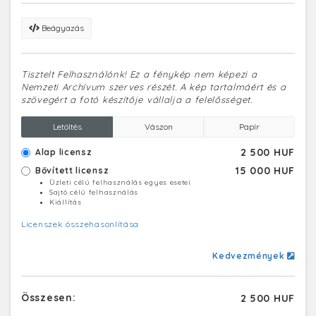
Beágyazás
Tisztelt Felhasználónk! Ez a fénykép nem képezi a
Nemzeti Archívum szerves részét. A kép tartalmáért és a
szövegért a fotó készítője vállalja a felelősséget.
Letöltés
Vászon
Papír
2 500 HUF
Alap licensz
15 000 HUF
Bővített licensz
Üzleti célú felhasználás egyes esetei
Sajtó célú felhasználás
Kiállítás
Licenszek összehasonlítása
Kedvezmények
Összesen:
2 500 HUF