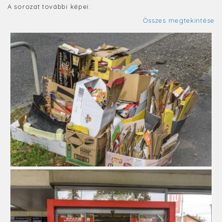
A sorozat további képei:
Összes megtekintése