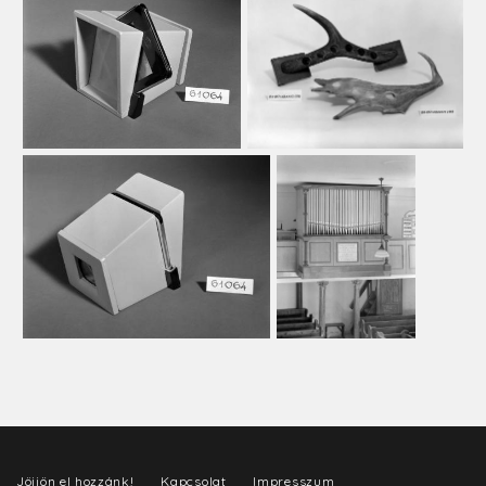
Jöjjön el hozzánk!
Kapcsolat
Impresszum