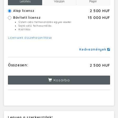
Letöltés
Vászon
Papír
2 500 HUF
Alap licensz
15 000 HUF
Bővített licensz
Üzleti célú felhasználás egyes esetei
Sajtó célú felhasználás
Kiállítás
Licenszek összehasonlítása
Kedvezmények
Összesen:
2 500 HUF
Kosárba
Legyen a szerkesztőnk!