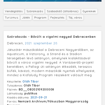
Vendéglátás
Szórakozás
Szabadidő (általános)
Gyerekek
Turizmus
Játék
Program
Fejlesztés
Táj, város
Szórakozás - Bővült a vigalmi negyed Debrecenben
Debrecen,
2021. szeptember 20.
Játszótér mászókákkal a Debreceni Nagyerdőben, az
Aquaticum, a Víztorony, a Strand és a Stadion
térségében lévő sétányon, amelynek kialakításával
bővült a városi vigalmi negyed. A Varázserdő-projekt
keretében, a Pallagi úti sétányon étkezdék, teraszos
büfék, kávézó, modern mászókák nyertek elhelyezést,
mindez a Kisfaludy Program részeként valósult meg.
Készítette:
Oláh Tibor
Tulajdonos:
Oláh Tibor
Fájlnév:
BD__OB202109200008
Láthatóság:
publikus
Kiadás dátuma:
2021-09-21
Forrás:
Nemzeti Archívum/Fókuszban Magyarország