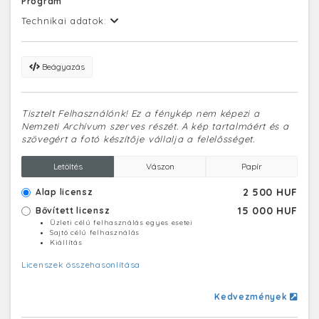
Program
Technikai adatok:
Beágyazás
Tisztelt Felhasználónk! Ez a fénykép nem képezi a
Nemzeti Archívum szerves részét. A kép tartalmáért és a
szövegért a fotó készítője vállalja a felelősséget.
Letöltés
Vászon
Papír
2 500 HUF
Alap licensz
15 000 HUF
Bővített licensz
Üzleti célú felhasználás egyes esetei
Sajtó célú felhasználás
Kiállítás
Licenszek összehasonlítása
Kedvezmények