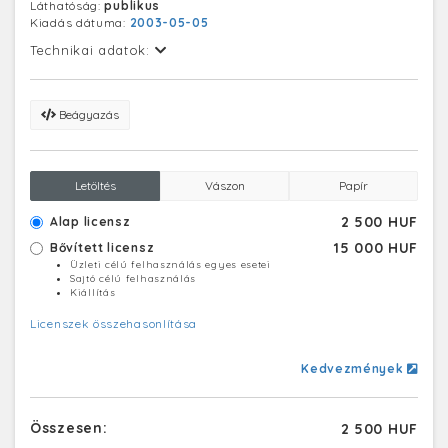
Láthatóság:
publikus
Kiadás dátuma:
2003-05-05
Technikai adatok:
Beágyazás
Letöltés
Vászon
Papír
2 500 HUF
Alap licensz
15 000 HUF
Bővített licensz
Üzleti célú felhasználás egyes esetei
Sajtó célú felhasználás
Kiállítás
Licenszek összehasonlítása
Kedvezmények
Összesen:
2 500 HUF