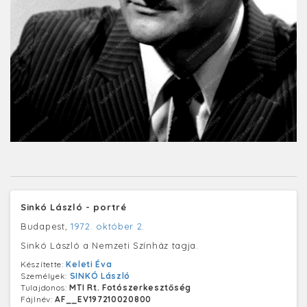
Sinkó László - portré
Budapest,
1972. október 2.
Sinkó László a Nemzeti Színház tagja.
Készítette:
Keleti Éva
Személyek:
SINKÓ László
Tulajdonos:
MTI Rt. Fotószerkesztőség
Fájlnév:
AF__EV197210020800