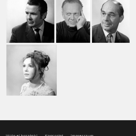
Jöjjön el hozzánk!
Kapcsolat
Impresszum