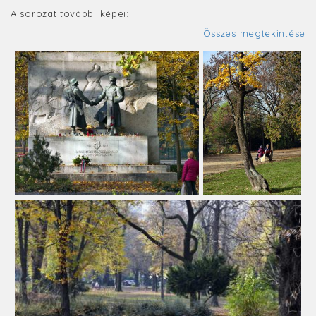
A sorozat további képei:
Összes megtekintése