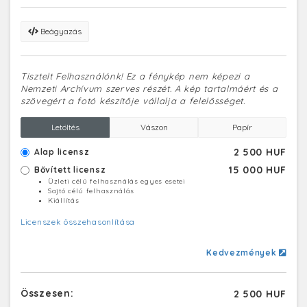
Beágyazás
Tisztelt Felhasználónk! Ez a fénykép nem képezi a
Nemzeti Archívum szerves részét. A kép tartalmáért és a
szövegért a fotó készítője vállalja a felelősséget.
Letöltés
Vászon
Papír
2 500 HUF
Alap licensz
15 000 HUF
Bővített licensz
Üzleti célú felhasználás egyes esetei
Sajtó célú felhasználás
Kiállítás
Licenszek összehasonlítása
Kedvezmények
Összesen:
2 500 HUF