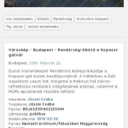
Vízi közlekedés
Kikötő
Rendőrség
Kulturális központ
Táj, város
Vasúti közlekedés
Városkép - Budapest - Rendőrségi kikötő a Kopaszi-
gátnál
Budapest,
2016. február 22.
Dunai Vízirendészeti Rendőrörs kishajó-kikötője a
Kopaszi-gát északi kezdőpontjánál. A háttérben a Déli
összekötő vasúti híd, mögötte a Rákóczi híd tükrös-
reflektoros rendszerű világításának pilonjai, valamint a
MÜPA épületének részlete látható.
Készítette:
Jászai Csaba
Tulajdonos:
Jászai Csaba
Fájlnév:
BDJASZ201602220064
Láthatóság:
publikus
Kiadás dátuma:
2016-02-26
Forrás:
Nemzeti Archívum/Fókuszban Magyarország