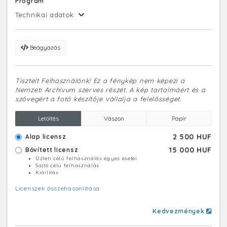
Program
Technikai adatok:
Beágyazás
Tisztelt Felhasználónk! Ez a fénykép nem képezi a
Nemzeti Archívum szerves részét. A kép tartalmáért és a
szövegért a fotó készítője vállalja a felelősséget.
Letöltés
Vászon
Papír
2 500 HUF
Alap licensz
15 000 HUF
Bővített licensz
Üzleti célú felhasználás egyes esetei
Sajtó célú felhasználás
Kiállítás
Licenszek összehasonlítása
Kedvezmények