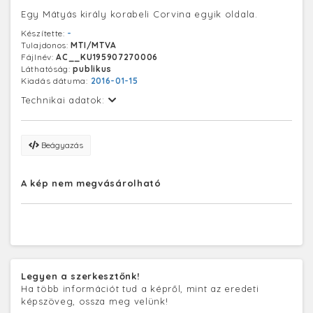
Egy Mátyás király korabeli Corvina egyik oldala.
Készítette:
-
Tulajdonos:
MTI/MTVA
Fájlnév:
AC__KU195907270006
Láthatóság:
publikus
Kiadás dátuma:
2016-01-15
Technikai adatok:
Beágyazás
A kép nem megvásárolható
Legyen a szerkesztőnk!
Ha több információt tud a képről, mint az eredeti
képszöveg, ossza meg velünk!