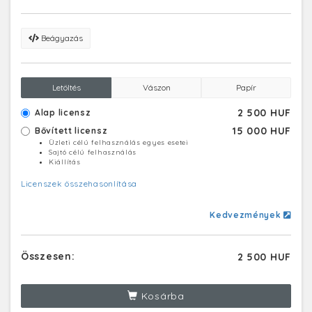
Beágyazás
Letöltés
Vászon
Papír
2 500 HUF
Alap licensz
15 000 HUF
Bővített licensz
Üzleti célú felhasználás egyes esetei
Sajtó célú felhasználás
Kiállítás
Licenszek összehasonlítása
Kedvezmények
Összesen:
2 500 HUF
Kosárba