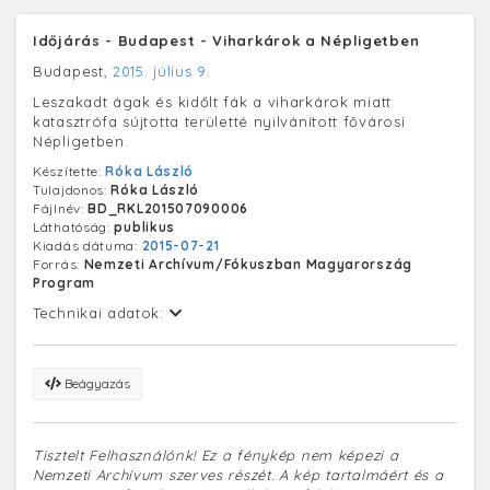
Időjárás - Budapest - Viharkárok a Népligetben
Budapest,
2015. július 9.
Leszakadt ágak és kidőlt fák a viharkárok miatt
katasztrófa sújtotta területté nyilvánított fővárosi
Népligetben.
Készítette:
Róka László
Tulajdonos:
Róka László
Fájlnév:
BD_RKL201507090006
Láthatóság:
publikus
Kiadás dátuma:
2015-07-21
Forrás:
Nemzeti Archívum/Fókuszban Magyarország
Program
Technikai adatok:
Beágyazás
Tisztelt Felhasználónk! Ez a fénykép nem képezi a
Nemzeti Archívum szerves részét. A kép tartalmáért és a