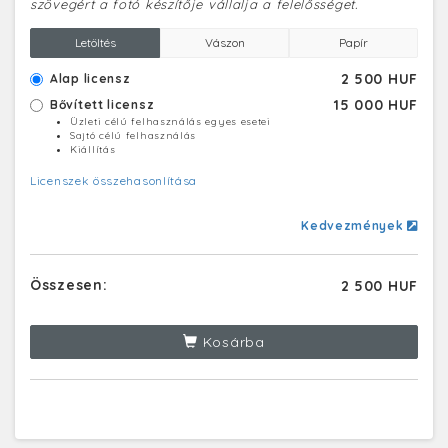
szövegért a fotó készítője vállalja a felelősséget.
Letöltés
Vászon
Papír
2 500 HUF
Alap licensz
15 000 HUF
Bővített licensz
Üzleti célú felhasználás egyes esetei
Sajtó célú felhasználás
Kiállítás
Licenszek összehasonlítása
Kedvezmények
Összesen:
2 500 HUF
Kosárba