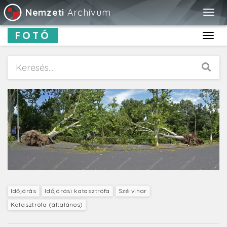
Nemzeti
Archívum
Togg
navig
FOTÓ
Toggl
navig
Időjárás
Időjárási katasztrófa
Szélvihar
Katasztrófa (általános)