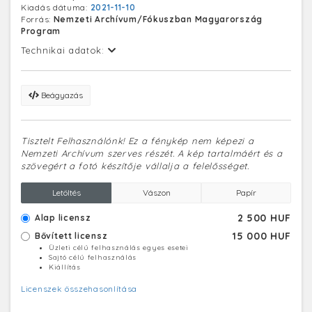
Kiadás dátuma:
2021-11-10
Forrás:
Nemzeti Archívum/Fókuszban Magyarország
Program
Technikai adatok:
Beágyazás
Tisztelt Felhasználónk! Ez a fénykép nem képezi a
Nemzeti Archívum szerves részét. A kép tartalmáért és a
szövegért a fotó készítője vállalja a felelősséget.
Letöltés
Vászon
Papír
2 500 HUF
Alap licensz
15 000 HUF
Bővített licensz
Üzleti célú felhasználás egyes esetei
Sajtó célú felhasználás
Kiállítás
Licenszek összehasonlítása