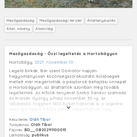
Mezőgazdaság
Mezőgazdasági terület
Állattenyésztés
Állat, növény
Állatvilág
Mezőgazdaság - Őszi legeltetés a Hortobágyon
Hortobágy,
2021. november 10.
Legelő birkák. Bár szent Dömötör napján
hagyományosan közönségszórakoztató külsőségek
mellett már megartották a pásztorok behajtási ünnepét
a Hortobágyon, az állattartók azonban még tovább
legeltetnek. Az Alföldi tanyánál Szabó Sándor számadó
és Krizsán György juhász november 30-ig, az
időjárástól függően 1400 birkát hajtanak ki a legelőre,
mert így napi 5-6 bála szénát takaríthatnak meg.
Készítette:
Oláh Tibor
Tulajdonos:
Oláh Tibor
Fájlnév:
BD__OB202111100015
Láthatóság:
publikus