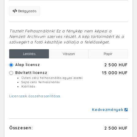
Beágyazás
Tisztelt Felhasználónk! Ez a fénykép nem képezi a
Nemzeti Archívum szerves részét. A kép tartalmáért és a
szövegért a fotó készítője vállalja a felelősséget.
Letöltés
Vászon
Papír
2 500 HUF
Alap licensz
15 000 HUF
Bővített licensz
Üzleti célú felhasználás egyes esetei
Sajtó célú felhasználás
Kiállítás
Licenszek összehasonlítása
Kedvezmények
Összesen:
2 500 HUF