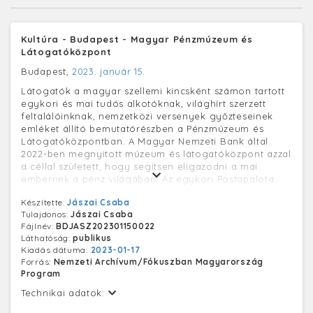
Kultúra - Budapest - Magyar Pénzmúzeum és
Látogatóközpont
Budapest,
2023. január 15.
Látogatók a magyar szellemi kincsként számon tartott
egykori és mai tudós alkotóknak, világhírt szerzett
feltalálóinknak, nemzetközi versenyek győzteseinek
emléket állító bemutatórészben a Pénzmúzeum és
Látogatóközpontban. A Magyar Nemzeti Bank által
2022-ben megnyitott múzeum és látogatóközpont azzal
a céllal született, hogy segítsen eligazodni a mai
embernek a pénz világában. Az egykori Postapalota
három szintjén kialakított múzeumban számos
Készítette:
Jászai Csaba
érdekességet, történelmi pénzkincseket és valódi
Tulajdonos:
Jászai Csaba
aranyrudat is láthat az érdeklődő, a számítástechnikai
Fájlnév:
BDJASZ202301150022
rendszerekre épülő korszerű pénzforgalom bemutatása
Láthatóság:
publikus
mellett. A tárlaton mindeközben a fizetőeszközök okos
Kiadás dátuma:
2023-01-17
használatára és pénzügyi tudatosságra is tanítják az
Forrás:
Nemzeti Archívum/Fókuszban Magyarország
oda látogatókat.
Program
Technikai adatok: