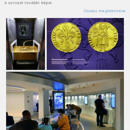
A sorozat további képei:
Összes megtekintése