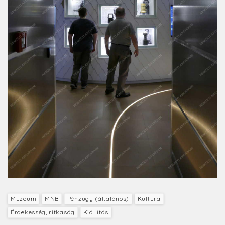
Múzeum
MNB
Pénzügy (általános)
Kultúra
Érdekesség, ritkaság
Kiállítás