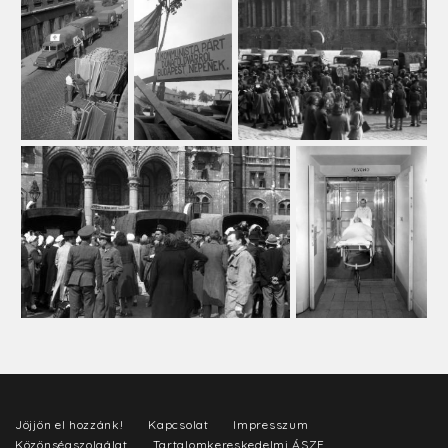
Jöjjön el hozzánk!
Kapcsolat
Impresszum
Közönségszolgálat
Tartalomkereskedelmi ÁSZF