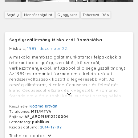
Segély
Mentőszolgálat
Gyógyszer
Teherszállítás
Segélyszállítmány Miskolcról Romániába
Miskolc,
1989. december 22.
A miskolci mentőszolgálat munkatársai felpakolják a
teherautóra a gyógyszerekből, kötszerből,
vérkészítményekből, infúzióból álló segélyszállítmányt.
Az 1989-es romániai forradalom a kelet-európai
rendszerváltozások között a legvéresebb volt. Az
ország diktátorát, Nicolae Ceausescut és feleségét
Elena Ceausescut elűzték és kivégezték. A romániai
forradalom előtt a többi kelet-európai ország békés
úton oldotta meg a rendszerváltást. Románia volt az
Készítette:
Kozma István
egyedüli ország a vasfüggöny mögött, ahol az
Tulajdonos:
MTI/MTVA
átmenet erőszakos módon zajlott, és ahol az egykori
Fájlnév:
AF_ARO198912220004
kommunista vezetők egy részét kivégezték. December
Láthatóság:
publikus
22-ig az információkat, a román hírzárlatot
Kiadás dátuma:
2014-12-02
megkerülve, a magyar és külföldi hírügynökségek és a
sajtó tudósításai szolgáltatták. A diktátor helikopteres
Technikai adatok: