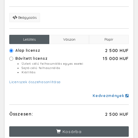
menekülése és a román televízió felszabadulása után a
magyar televízió is többször átvette a román tévé élő
adását.
Beágyazás
Letöltés
Vászon
Papír
2 500 HUF
Alap licensz
15 000 HUF
Bővített licensz
Üzleti célú felhasználás egyes esetei
Sajtó célú felhasználás
Kiállítás
Licenszek összehasonlítása
Kedvezmények
Összesen:
2 500 HUF
Kosárba