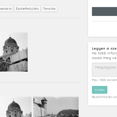
vakáció
Épületfelújítás
Tanulók
Legyen a sze
Ha több infor
ossza meg ve
Max. 1000 karak
Bejelentkezés s