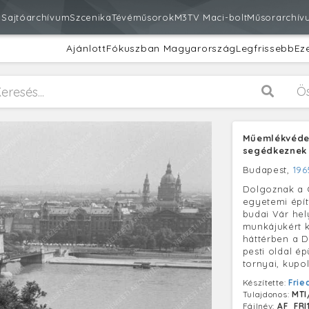
m
Sajtóarchívum
Szcenika
Tévéműsorok
M3
TV Maci-bolt
Műsorarchív
Ajánlott
Fókuszban Magyarország
Legfrissebb
Ez
Ö
Műemlékvéde
segédkeznek 
Budapest,
196
Dolgoznak a C
egyetemi épít
budai Vár hely
munkájukért k
háttérben a D
pesti oldal ép
tornyai, kupol
Készítette:
Frie
Tulajdonos:
MTI
Fájlnév:
AF_FRI