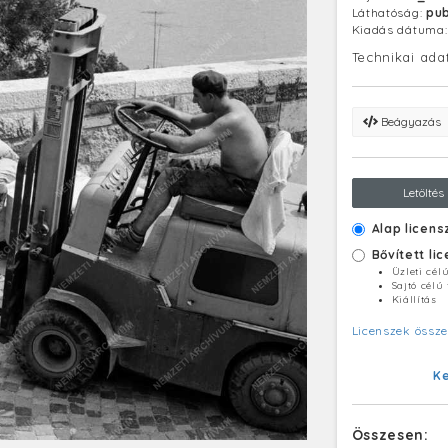
Láthatóság:
pub
Kiadás dátuma
Technikai ada
Beágyazás
Letöltés
Alap licens
Bővített li
Üzleti cél
Sajtó célú
Kiállítás
Licenszek össze
K
Összesen: