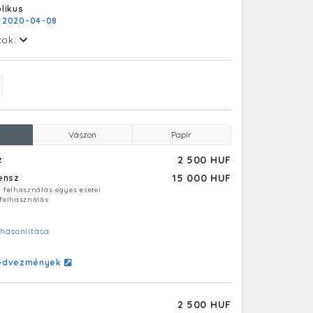
likus
:
2020-04-08
tok:
Vászon
Papír
2 500 HUF
z
15 000 HUF
censz
ú felhasználás egyes esetei
 felhasználás
hasonlítása
edvezmények
2 500 HUF