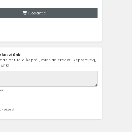
Kosárba
rkesztőnk!
mációt tud a képről, mint az eredeti képszöveg,
lünk!
ter
zükséges!