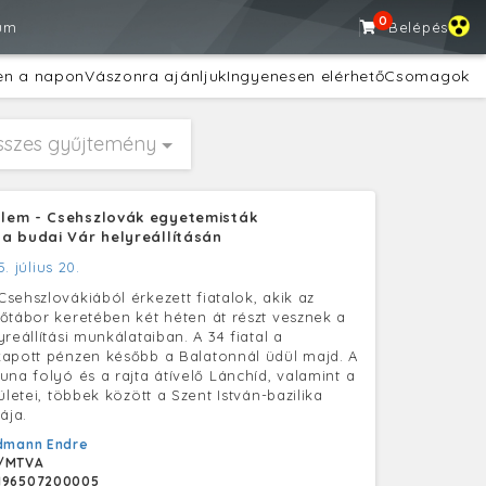
0
um
Belépés
en a napon
Vászonra ajánljuk
Ingyenesen elérhető
Csomagok
sszes gyűjtemény
lem - Csehszlovák egyetemisták
a budai Vár helyreállításán
5. július 20.
sehszlovákiából érkezett fiatalok, akik az
őtábor keretében két héten át részt vesznek a
reállítási munkálataiban. A 34 fiatal a
apott pénzen később a Balatonnál üdül majd. A
una folyó és a rajta átívelő Lánchíd, valamint a
ületei, többek között a Szent István-bazilika
ája.
dmann Endre
/MTVA
196507200005