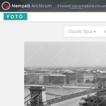
Nemzeti
Archívum
Főoldal
Fotótár
Rádióarchívu
FOTÓ
Összes típus