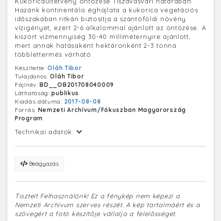
Kukoricaültetvény öntözése Tiszavasvári határában.
Hazánk kontinentális éghajlata a kukorica vegetációs
időszakában ritkán biztosítja a szántóföldi növény
vízigényét, ezért 2-6 alkalommal ajánlott az öntözése. A
kiszórt vízmennyiség 30-40 milliméternyire ajánlott,
mert annak hatásaként hektáronként 2-3 tonna
többlettermés várható.
Készítette:
Oláh Tibor
Tulajdonos:
Oláh Tibor
Fájlnév:
BD__OB201708040009
Láthatóság:
publikus
Kiadás dátuma:
2017-08-08
Forrás:
Nemzeti Archívum/Fókuszban Magyarország
Program
Technikai adatok:
Beágyazás
Tisztelt Felhasználónk! Ez a fénykép nem képezi a
Nemzeti Archívum szerves részét. A kép tartalmáért és a
szövegért a fotó készítője vállalja a felelősséget.