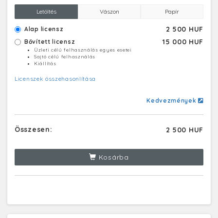
Letöltés
Vászon
Papír
2 500 HUF
Alap licensz
15 000 HUF
Bővített licensz
Üzleti célú felhasználás egyes esetei
Sajtó célú felhasználás
Kiállítás
Licenszek összehasonlítása
Kedvezmények
Összesen:
2 500 HUF
Kosárba