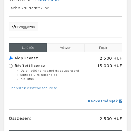
Technikai adatok:
Beágyazás
Letöltés
Vászon
Papír
2 500 HUF
Alap licensz
15 000 HUF
Bővített licensz
Üzleti célú felhasználás egyes esetei
Sajtó célú felhasználás
Kiállítás
Licenszek összehasonlítása
Kedvezmények
Összesen:
2 500 HUF