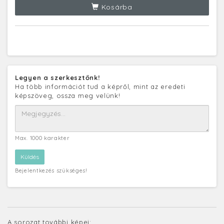
Kosárba
Legyen a szerkesztőnk!
Ha több információt tud a képről, mint az eredeti
képszöveg, ossza meg velünk!
Max. 1000 karakter
Bejelentkezés szükséges!
A sorozat további képei: