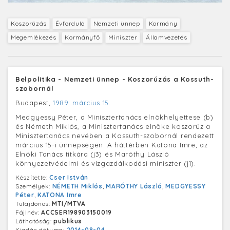
Koszorúzás
Évforduló
Nemzeti ünnep
Kormány
Megemlékezés
Kormányfő
Miniszter
Államvezetés
Belpolitika - Nemzeti ünnep - Koszorúzás a Kossuth-
szobornál
Budapest,
1989. március 15.
Medgyessy Péter, a Minisztertanács elnökhelyettese (b)
és Németh Miklós, a Minisztertanács elnöke koszorúz a
Minisztertanács nevében a Kossuth-szobornál rendezett
március 15-i ünnepségen. A háttérben Katona Imre, az
Elnöki Tanács titkára (j3) és Maróthy László
környezetvédelmi és vízgazdálkodási miniszter (j1).
Készítette:
Cser István
Személyek:
NÉMETH Miklós
,
MARÓTHY László
,
MEDGYESSY
Péter
,
KATONA Imre
Tulajdonos:
MTI/MTVA
Fájlnév:
ACCSER198903150019
Láthatóság:
publikus
Kiadás dátuma:
2014-08-04