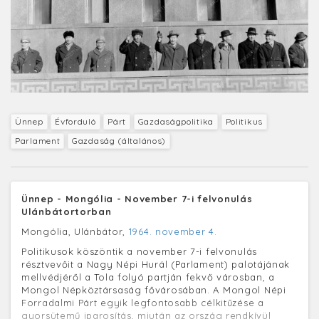
Ünnep
Évforduló
Párt
Gazdaságpolitika
Politikus
Parlament
Gazdaság (általános)
Ünnep - Mongólia - November 7-i felvonulás
Ulánbátortorban
Mongólia, Ulánbátor,
1964. november 4.
Politikusok köszöntik a november 7-i felvonulás
résztvevőit a Nagy Népi Hurál (Parlament) palotájának
mellvédjéről a Tola folyó partján fekvő városban, a
Mongol Népköztársaság fővárosában. A Mongol Népi
Forradalmi Párt egyik legfontosabb célkitűzése a
gyorsütemű iparosítás, miután az ország rendkívül