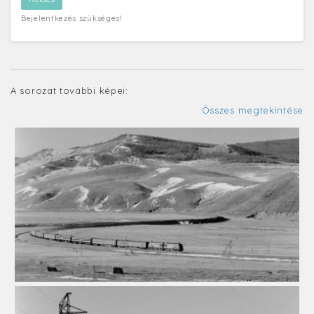
Bejelentkezés szükséges!
A sorozat további képei:
Összes megtekintése