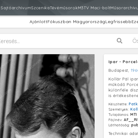
m
Sajtóarchívum
Szcenika
Tévéműsorok
M3
TV Maci-bolt
Műsorarchív
Ajánlott
Fókuszban Magyarország
Legfrissebb
Ez
Ö
Ipar - Porce
Budapest,
196
Kollár Pál ipa
működő Porcel
különféle dís
is értékesíten
Készítette:
Patk
Személyek:
Kol
Tulajdonos:
MTI
Fájlnév:
AF__RI
Láthatóság:
pub
Technikai ada