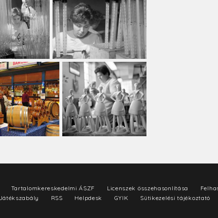
Tartalomkereskedelmi ÁSZF
Licenszek összehasonlítása
Felhas
Játékszabály
RSS
Helpdesk
GYIK
Sütikezelési tájékoztató