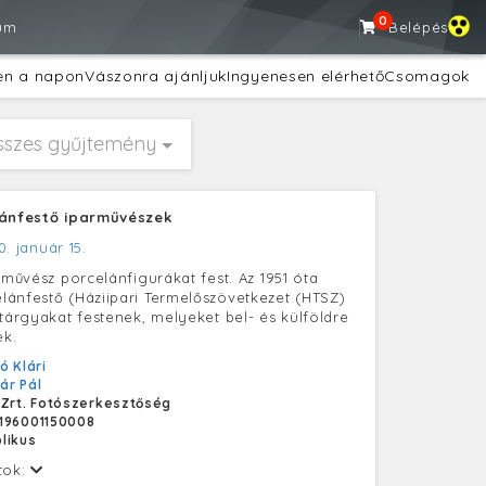
0
um
Belépés
en a napon
Vászonra ajánljuk
Ingyenesen elérhető
Csomagok
sszes gyűjtemény
lánfestő iparművészek
0. január 15.
rművész porcelánfigurákat fest. Az 1951 óta
ánfestő (Háziipari Termelőszövetkezet (HTSZ)
ztárgyakat festenek, melyeket bel- és külföldre
ek.
ó Klári
lár Pál
 Zrt. Fotószerkesztőség
196001150008
likus
tok: