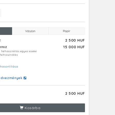
Vászon
Papír
2 500 HUF
z
15 000 HUF
censz
ú felhasználás egyes esetei
 felhasználás
hasonlítása
edvezmények
2 500 HUF
Kosárba