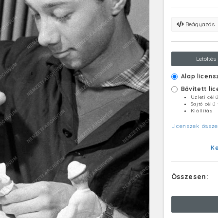
Beágyazás
Letöltés
Alap licens
Bővített li
Üzleti cél
Sajtó célú
Kiállítás
Licenszek össze
K
Összesen: