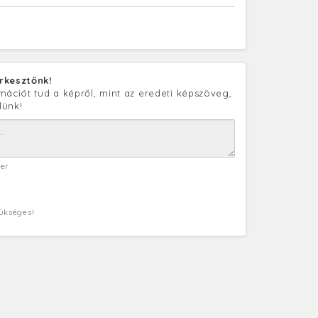
rkesztőnk!
mációt tud a képről, mint az eredeti képszöveg,
lünk!
ter
zükséges!