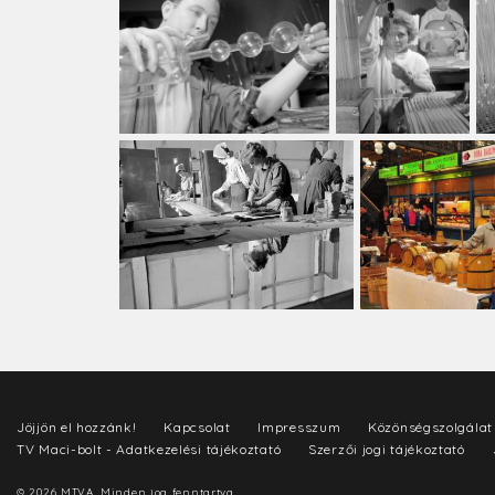
Jöjjön el hozzánk!
Kapcsolat
Impresszum
Közönségszolgálat
TV Maci-bolt - Adatkezelési tájékoztató
Szerzői jogi tájékoztató
© 2026 MTVA. Minden jog fenntartva.