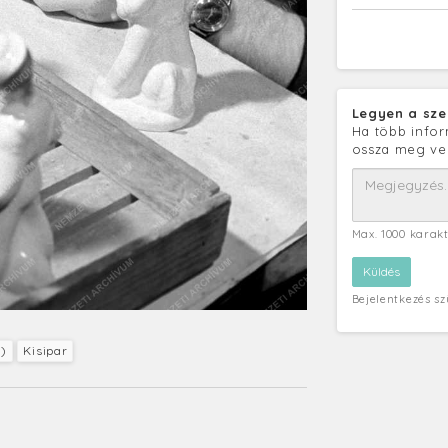
Legyen a sze
Ha több infor
ossza meg ve
Max. 1000 karak
Bejelentkezés s
s)
Kisipar