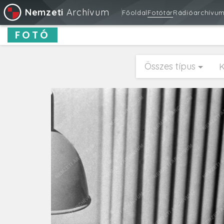
Nemzeti
Archívum
Főoldal
Fotótár
Rádióarchívu
FOTÓ
Összes típus