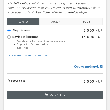
Tisztelt Felhasználónk! Ez a fénykép nem képezi a
Nemzeti Archívum szerves részét. A kép tartalmáért és a
szövegért a fotó készítője vállalja a felelősséget.
Letöltés
Vászon
Papír
2 500 HUF
Alap licensz
15 000 HUF
Bővített licensz
Üzleti célú felhasználás egyes esetei
Sajtó célú felhasználás
Kiállítás
Licenszek összehasonlítása
Kedvezmények
Összesen:
2 500 HUF
Kosárba