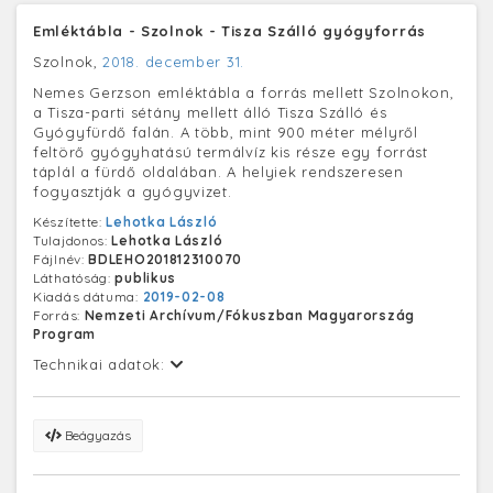
Emléktábla - Szolnok - Tisza Szálló gyógyforrás
Szolnok,
2018. december 31.
Nemes Gerzson emléktábla a forrás mellett Szolnokon,
a Tisza-parti sétány mellett álló Tisza Szálló és
Gyógyfürdő falán. A több, mint 900 méter mélyről
feltörő gyógyhatású termálvíz kis része egy forrást
táplál a fürdő oldalában. A helyiek rendszeresen
fogyasztják a gyógyvizet.
Készítette:
Lehotka László
Tulajdonos:
Lehotka László
Fájlnév:
BDLEHO201812310070
Láthatóság:
publikus
Kiadás dátuma:
2019-02-08
Forrás:
Nemzeti Archívum/Fókuszban Magyarország
Program
Technikai adatok:
Beágyazás