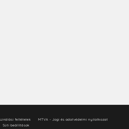
ználási feltételek
MTVA - Jogi és adatvédelmi nyilatkozat
Süti beállítások