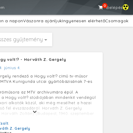
0
um
Belépés
en a napon
Vászonra ajánljuk
Ingyenesen elérhető
Csomagok
sszes gyűjtemény
ogy volt!? - Horváth Z. Gergely
4. június 4.
rgely rendező a Hogy volt!? című tv-műsor
z MTVA Kunigunda utcai gyártóbázisának 7-es
tróműsora az MTV archívumára épül. A
a Hogy volt!? stúdiójában mindenkit vendégül
kori alkotók közül, aki még mesélhet a hazai
lső fél évszázadáról. Horváth Z. Gergely
: Horváth Zoltán) (Budapest, 1940. szeptember
éla-díjas (1981) filmrendező, forgatókönyvíró,
Zsolt
atáron túli magyar színházak fesztiváljának
váth Z. Gergely
etője.