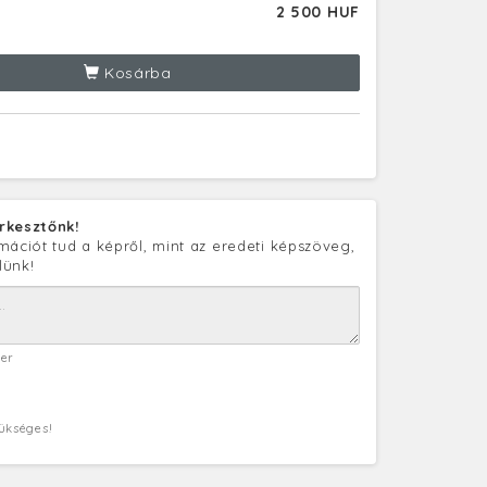
2 500 HUF
Kosárba
rkesztőnk!
mációt tud a képről, mint az eredeti képszöveg,
lünk!
ter
zükséges!