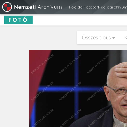
Nemzeti
Archívum
Főoldal
Fotótár
Rádióarchívu
FOTÓ
Összes típus