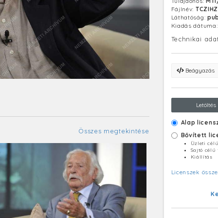
Tulajdonos:
MTI
Fájlnév:
TCZIH
Láthatóság:
pub
Kiadás dátuma
Technikai ada
Beágyazás
Letöltés
Alap licens
Összes megtekintése
Bővített li
Üzleti cél
Sajtó célú
Kiállítás
Licenszek össze
K