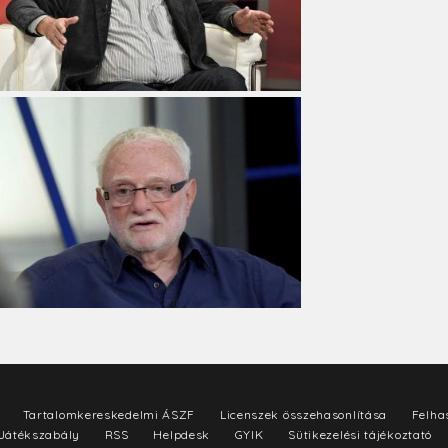
Tartalomkereskedelmi ÁSZF
Licenszek összehasonlítása
Felhas
Játékszabály
RSS
Helpdesk
GYIK
Sütikezelési tájékoztató