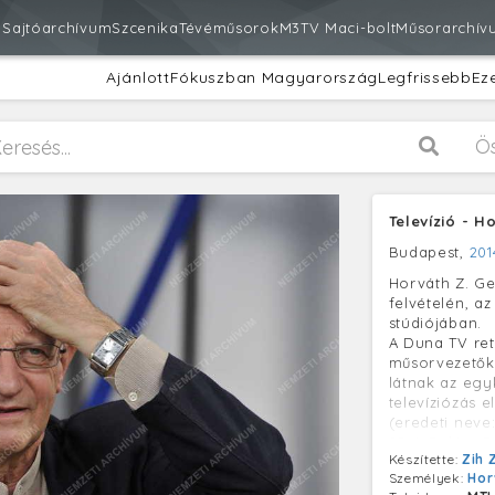
m
Sajtóarchívum
Szcenika
Tévéműsorok
M3
TV Maci-bolt
Műsorarchív
Ajánlott
Fókuszban Magyarország
Legfrissebb
Ez
Ö
Televízió - H
Budapest,
201
Horváth Z. Ge
felvételén, a
stúdiójában.
A Duna TV re
műsorvezetők 
látnak az egy
televíziózás e
(eredeti neve
20.-) Balázs B
Készítette:
Zih 
producer. A h
Személyek:
Hor
művészeti vez