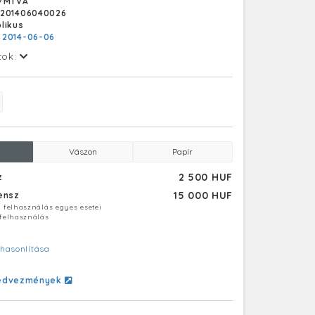
/MTVA
Z201406040026
likus
:
2014-06-06
tok:
Vászon
Papír
2 500 HUF
z
15 000 HUF
censz
ú felhasználás egyes esetei
 felhasználás
hasonlítása
edvezmények