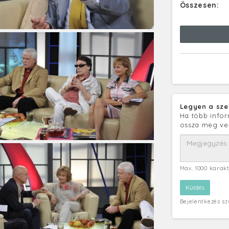
Összesen:
Legyen a sze
Ha több infor
ossza meg ve
Max. 1000 karak
Bejelentkezés s