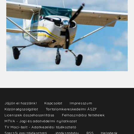
Jöjjön el hozzánk!
Kapcsolat
Impresszum
Közönségszolgálat
Tartalomkereskedelmi ÁSZF
Licenszek összehasonlítása
Felhasználási feltételek
MTVA - Jogi és adatvédelmi nyilatkozat
TV Maci-bolt - Adatkezelési tájékoztató
Szerzői jogi tájékoztató
Játékszabály
RSS
Helpdesk