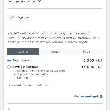
Technikai adatok:
Beágyazás
Tisztelt Felhasználónk! Ez a fénykép nem képezi a
Nemzeti Archívum szerves részét. A kép tartalmáért és a
szövegért a fotó készítője vállalja a felelősséget.
Letöltés
Vászon
Papír
2 500 HUF
Alap licensz
15 000 HUF
Bővített licensz
Üzleti célú felhasználás egyes esetei
Sajtó célú felhasználás
Kiállítás
Licenszek összehasonlítása
Kedvezmények