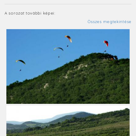
A sorozat további képei:
Összes megtekintése