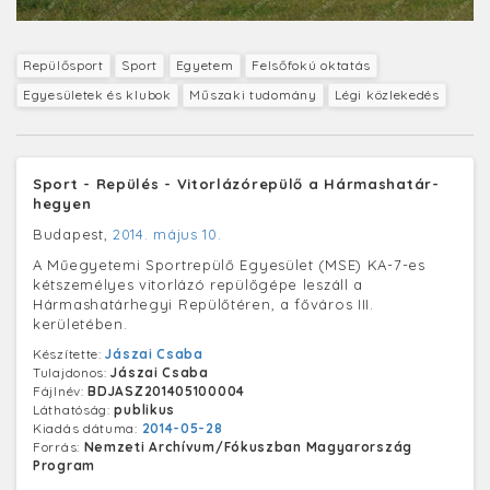
Repülősport
Sport
Egyetem
Felsőfokú oktatás
Egyesületek és klubok
Műszaki tudomány
Légi közlekedés
Sport - Repülés - Vitorlázórepülő a Hármashatár-
hegyen
Budapest,
2014. május 10.
A Műegyetemi Sportrepülő Egyesület (MSE) KA-7-es
kétszemélyes vitorlázó repülőgépe leszáll a
Hármashatárhegyi Repülőtéren, a főváros III.
kerületében.
Készítette:
Jászai Csaba
Tulajdonos:
Jászai Csaba
Fájlnév:
BDJASZ201405100004
Láthatóság:
publikus
Kiadás dátuma:
2014-05-28
Forrás:
Nemzeti Archívum/Fókuszban Magyarország
Program