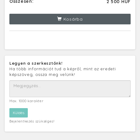
Összesen:
2 500 HUF
Kosárba
Legyen a szerkesztőnk!
Ha több információt tud a képről, mint az eredeti
képszöveg, ossza meg velünk!
Max. 1000 karakter
Bejelentkezés szükséges!