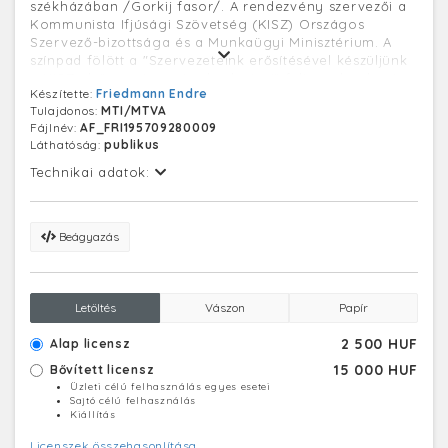
székházában /Gorkij fasor/. A rendezvény szervezői a
Kommunista Ifjúsági Szövetség (KISZ) Országos
Szervező-bizottsága és a Munkaügyi Minisztérium. A
színpad fölött a "Szervezeteink erősítésével készüljünk
a KISZ első országos értekezletére!" felirat olvasható.
Készítette:
Friedmann Endre
A Tanonc- és Ifjúmunkás Otthonok Országos
Tulajdonos:
MTI/MTVA
Szövetsége 1946-ban alakult meg, a szakszervezetek és
Fájlnév:
AF_FRI195709280009
a szociáldemokrata párt politikai irányításával működő
Láthatóság:
publikus
kollégiumi szervezetként. A Kommunista Ifjúsági
Szövetség (KISZ) a magyar kommunista állampárt, a
Technikai adatok:
Magyar Szocialista Munkáspárt (MSZMP) ifjúsági
szervezete volt 1957 és 1989 között.
Beágyazás
Letöltés
Vászon
Papír
2 500 HUF
Alap licensz
15 000 HUF
Bővített licensz
Üzleti célú felhasználás egyes esetei
Sajtó célú felhasználás
Kiállítás
Licenszek összehasonlítása