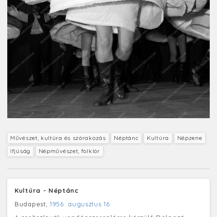
Művészet, kultúra és szórakozás
Néptánc
Kultúra
Népzene
Ifjúság
Népművészet, folklór
Kultúra - Néptánc
Budapest,
1956. augusztus 16.