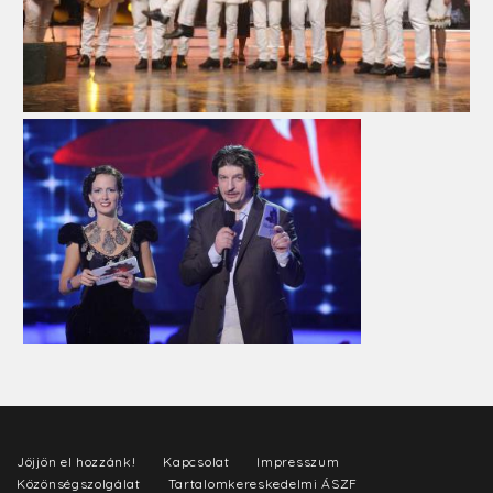
Jöjjön el hozzánk!
Kapcsolat
Impresszum
Közönségszolgálat
Tartalomkereskedelmi ÁSZF