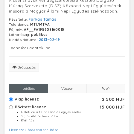
A csehszlovák vendégszereplésre készülő Dolgozó
Ifjúság Szervezete (DISZ) Központi Népi Együttesének
műsora a Magyar Állami Népi Együttes székházában.
Készítette:
Farkas Tamás
Tulajdonos:
MTI/MTVA
Fájlnév:
AF__FA195608160015
Láthatóság:
publikus
Kiadás dátuma:
2013-02-19
Technikai adatok:
Beágyazás
Letöltés
Vászon
Papír
2 500 HUF
Alap licensz
15 000 HUF
Bővített licensz
Üzleti célú felhasználás egyes esetei
Sajtó célú felhasználás
Kiállítás
Licenszek összehasonlítása