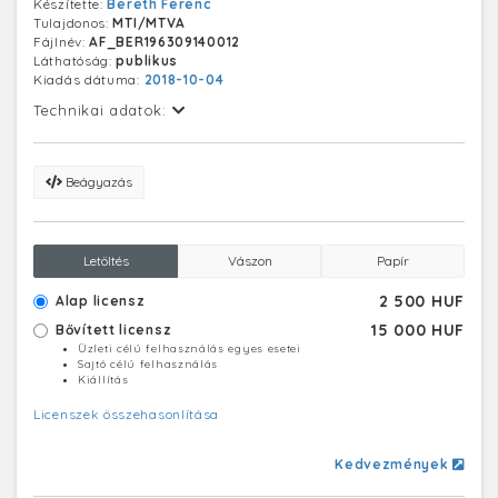
Készítette:
Bereth Ferenc
Tulajdonos:
MTI/MTVA
Fájlnév:
AF_BER196309140012
Láthatóság:
publikus
Kiadás dátuma:
2018-10-04
Technikai adatok:
Beágyazás
Letöltés
Vászon
Papír
2 500 HUF
Alap licensz
15 000 HUF
Bővített licensz
Üzleti célú felhasználás egyes esetei
Sajtó célú felhasználás
Kiállítás
Licenszek összehasonlítása
Kedvezmények