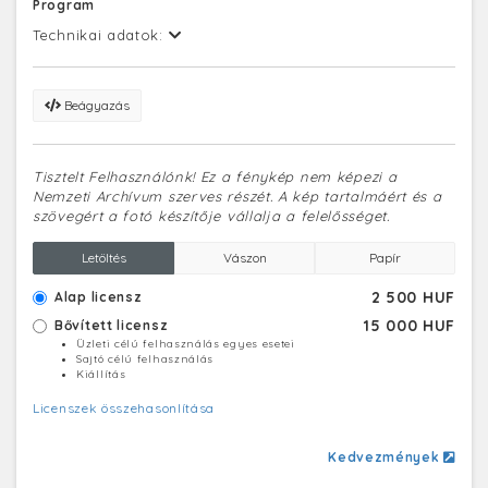
Program
Technikai adatok:
Beágyazás
Tisztelt Felhasználónk! Ez a fénykép nem képezi a
Nemzeti Archívum szerves részét. A kép tartalmáért és a
szövegért a fotó készítője vállalja a felelősséget.
Letöltés
Vászon
Papír
2 500 HUF
Alap licensz
15 000 HUF
Bővített licensz
Üzleti célú felhasználás egyes esetei
Sajtó célú felhasználás
Kiállítás
Licenszek összehasonlítása
Kedvezmények