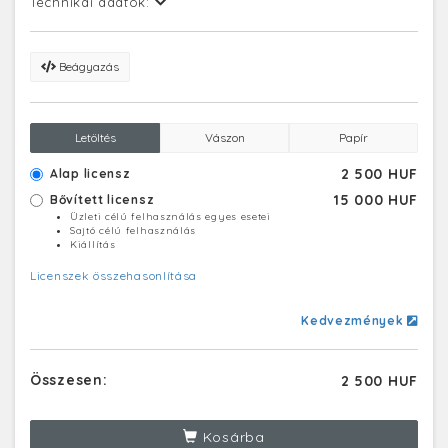
Technikai adatok:
Beágyazás
Letöltés
Vászon
Papír
2 500 HUF
Alap licensz
15 000 HUF
Bővített licensz
Üzleti célú felhasználás egyes esetei
Sajtó célú felhasználás
Kiállítás
Licenszek összehasonlítása
Kedvezmények
Összesen:
2 500 HUF
Kosárba