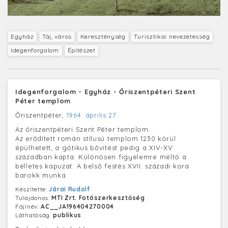
Egyház
Táj, város
Kereszténység
Turisztikai nevezetesség
Idegenforgalom
Építészet
Idegenforgalom - Egyház - Őriszentpéteri Szent
Péter templom
Őriszentpéter,
1964. április 27.
Az őriszentpéteri Szent Péter templom.
Az erődített román stílusú templom 1230 körül
épülhetett, a gótikus bővítést pedig a XIV-XV.
században kapta. Különösen figyelemre méltó a
bélletes kapuzat. A belső festés XVII. századi kora
barokk munka.
Készítette:
Járai Rudolf
Tulajdonos:
MTI Zrt. Fotószerkesztőség
Fájlnév:
AC__JA196404270004
Láthatóság:
publikus