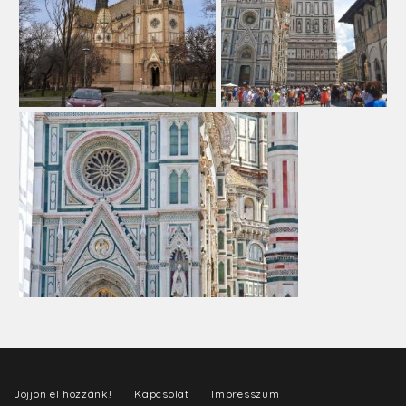
Jöjjön el hozzánk!
Kapcsolat
Impresszum