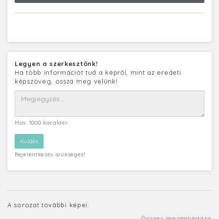
Legyen a szerkesztőnk!
Ha több információt tud a képről, mint az eredeti
képszöveg, ossza meg velünk!
Max. 1000 karakter
Bejelentkezés szükséges!
A sorozat további képei:
Összes megtekintése