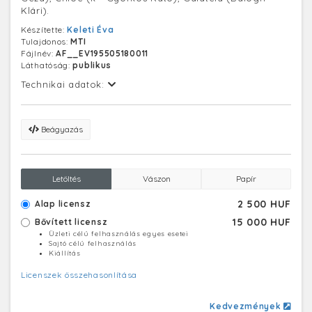
Klári).
Készítette:
Keleti Éva
Tulajdonos:
MTI
Fájlnév:
AF__EV195505180011
Láthatóság:
publikus
Technikai adatok:
Beágyazás
Letöltés
Vászon
Papír
2 500 HUF
Alap licensz
15 000 HUF
Bővített licensz
Üzleti célú felhasználás egyes esetei
Sajtó célú felhasználás
Kiállítás
Licenszek összehasonlítása
Kedvezmények