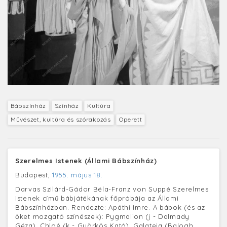
Bábszínház
Színház
Kultúra
Művészet, kultúra és szórakozás
Operett
Szerelmes Istenek (Állami Bábszínház)
Budapest,
1955. május 18.
Darvas Szilárd-Gádor Béla-Franz von Suppé Szerelmes
istenek című bábjátékának főpróbája az Állami
Bábszínházban. Rendezte: Apáthi Imre. A bábok (és az
őket mozgató színészek): Pygmalion (j - Dalmady
Géza), Chloé (k - Györkös Kató), Galateia (Balogh