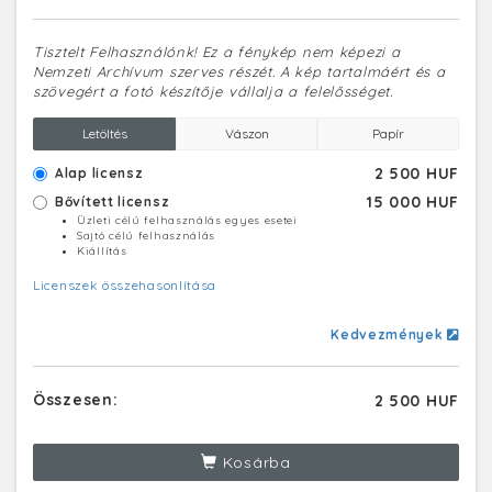
Tisztelt Felhasználónk! Ez a fénykép nem képezi a
Nemzeti Archívum szerves részét. A kép tartalmáért és a
szövegért a fotó készítője vállalja a felelősséget.
Letöltés
Vászon
Papír
2 500 HUF
Alap licensz
15 000 HUF
Bővített licensz
Üzleti célú felhasználás egyes esetei
Sajtó célú felhasználás
Kiállítás
Licenszek összehasonlítása
Kedvezmények
Összesen:
2 500 HUF
Kosárba