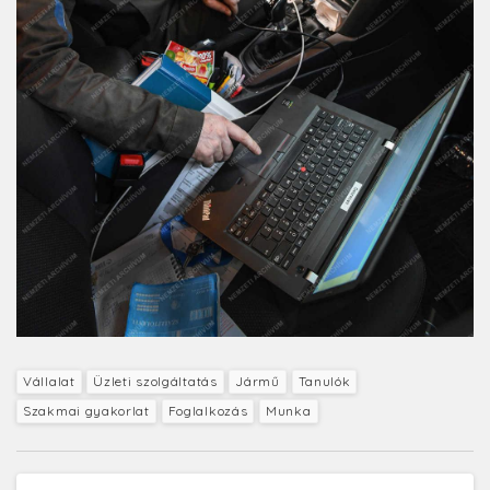
Vállalat
Üzleti szolgáltatás
Jármű
Tanulók
Szakmai gyakorlat
Foglalkozás
Munka