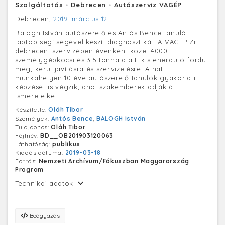
Szolgáltatás - Debrecen - Autószerviz VAGÉP
Debrecen,
2019. március 12.
Balogh István autószerelő és Antós Bence tanuló
laptop segítségével készít diagnosztikát. A VAGÉP Zrt.
debreceni szervizében évenként közel 4000
személygépkocsi és 3.5 tonna alatti kisteherautó fordul
meg, kerül javításra és szervizelésre. A hat
munkahelyen 10 éve autószerelő tanulók gyakorlati
képzését is végzik, ahol szakemberek adják át
ismereteiket.
Készítette:
Oláh Tibor
Személyek:
Antós Bence
,
BALOGH István
Tulajdonos:
Oláh Tibor
Fájlnév:
BD__OB201903120063
Láthatóság:
publikus
Kiadás dátuma:
2019-03-18
Forrás:
Nemzeti Archívum/Fókuszban Magyarország
Program
Technikai adatok:
Beágyazás