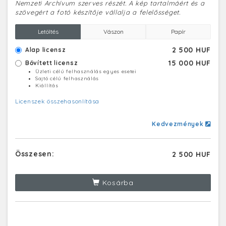
Nemzeti Archívum szerves részét. A kép tartalmáért és a
szövegért a fotó készítője vállalja a felelősséget.
Letöltés
Vászon
Papír
2 500 HUF
Alap licensz
15 000 HUF
Bővített licensz
Üzleti célú felhasználás egyes esetei
Sajtó célú felhasználás
Kiállítás
Licenszek összehasonlítása
Kedvezmények
Összesen:
2 500 HUF
Kosárba