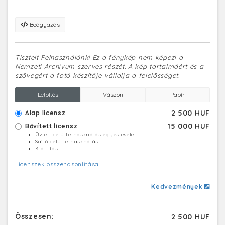
Beágyazás
Tisztelt Felhasználónk! Ez a fénykép nem képezi a
Nemzeti Archívum szerves részét. A kép tartalmáért és a
szövegért a fotó készítője vállalja a felelősséget.
Letöltés
Vászon
Papír
2 500 HUF
Alap licensz
15 000 HUF
Bővített licensz
Üzleti célú felhasználás egyes esetei
Sajtó célú felhasználás
Kiállítás
Licenszek összehasonlítása
Kedvezmények
Összesen:
2 500 HUF