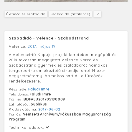
Életmód és szabadidő
Szabadidő (általános)
Tó
Szabadidő - Velence - Szabadstrand
Velence,
2017. május 19.
A Velencei-tó Kapuja projekt keretében megépült és
2014 tavaszán megnyitott Velence Korzó és
Szabadstrand gyermek és családbarát homokos
tengerpartra emlékeztető strandja, ahol 14 ezer
négyzetméternyi homokos part áll a fürdőzők
rendelkezésére.
Készítette:
Faludi Imre
Tulajdonos:
Faludi Imre
Fájlnév:
BDFALU201705190008
Láthatóság:
publikus
Kiadás dátuma:
2017-06-02
Forrás:
Nemzeti Archívum/Fókuszban Magyarország
Program
Technikai adatok: