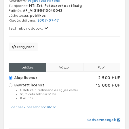
Készítette:
Vigovszki Ferenc
Tulajdonos:
MTI Zrt. Fotószerkesztőség
Fájlnév:
AF_VIG195610040042
Láthatóság:
publikus
Kiadás dátuma:
2007-07-17
Technikai adatok:
Beágyazás
Letöltés
Vászon
Papír
2 500 HUF
Alap licensz
15 000 HUF
Bővített licensz
Üzleti célú felhasználás egyes esetei
Sajtó célú felhasználás
Kiállítás
Licenszek összehasonlítása
Kedvezmények