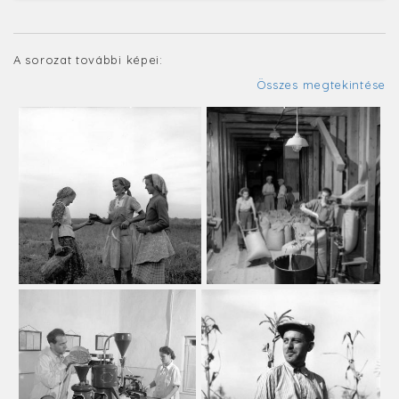
A sorozat további képei:
Összes megtekintése