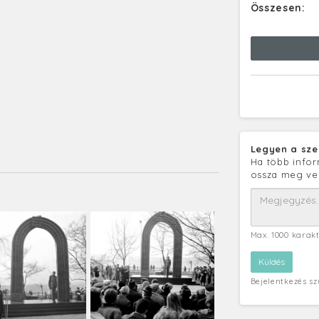
Összesen:
Legyen a sze
Ha több infor
ossza meg ve
Max. 1000 karak
Bejelentkezés s