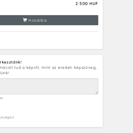
2 500 HUF
Kosárba
rkesztőnk!
mációt tud a képről, mint az eredeti képszöveg,
lünk!
ter
zükséges!