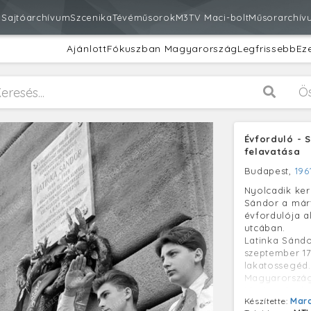
m
Sajtóarchívum
Szcenika
Tévéműsorok
M3
TV Maci-bolt
Műsorarchív
Ajánlott
Fókuszban Magyarország
Legfrissebb
Ez
Ö
Évforduló - 
felavatása
Budapest,
1961
Nyolcadik ker
Sándor a márt
évfordulója a
utcában.
Latinka Sándor
szeptember 17
lakatossegéd.
Magyarországi
idején a buda
Készítette:
Maro
Tanácsköztár