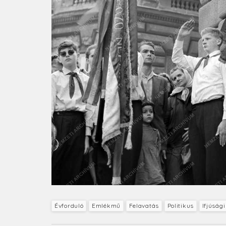
Évforduló
Emlékmű
Felavatás
Politikus
Ifjúság