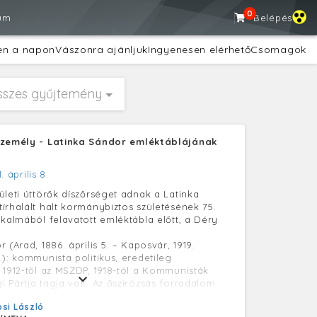
0
um
Belépés
en a napon
Vászonra ajánljuk
Ingyenesen elérhető
Csomagok
sszes gyűjtemény
Személy - Latinka Sándor emléktáblájának
. április 8.
ületi úttörők díszőrséget adnak a Latinka
írhalált halt kormánybiztos születésének 75.
lkalmából felavatott emléktábla előtt, a Déry
 (Arad, 1886. április 5. – Kaposvár, 1919.
.): kommunista politikus, eredetileg
 1912-től az MSZDP, 1918-tól a Kommunisták
 Pártja tagja volt. Az őszirózsás forradalom
pesti katonatanács tagja. 1919-ben a
si László
saság idején egy magánbirtok erőszakos