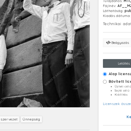
Tulajdonos:
MTI
kisajátítása 
Fájlnév:
AF__M
mezőgazdaság
Láthatóság:
pub
kormányzótaná
Kiadás dátuma
karhatalmi sz
megszervezője
Technikai ada
letartóztatták
Beágyazás
Letöltés
Alap licens
Bővített li
Üzleti cél
Sajtó célú
Kiállítás
Licenszek össze
K
i szervezet
Ünnepség