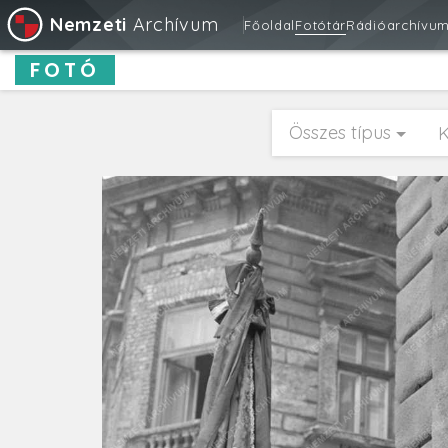
Nemzeti
Archívum
Főoldal
Fotótár
Rádióarchívu
FOTÓ
Összes típus