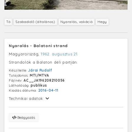
Tó
Szabadidő (általános)
Nyaralás, vakáció
Hegy
Nyaralás - Balatoni strand
Magyarország,
1962. augusztus 21.
Strandolók a Balaton déli partján.
Készítette:
Járai Rudolf
Tulajdonos:
MTI/MTVA
Fájlnév:
AC__JA196208210056
Láthatóság:
publikus
Kiadás dátuma:
2016-04-11
Technikai adatok:
Beágyazás