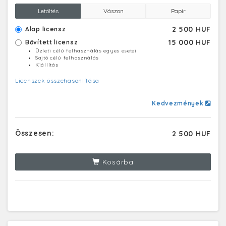
Letöltés
Vászon
Papír
2 500 HUF
Alap licensz
15 000 HUF
Bővített licensz
Üzleti célú felhasználás egyes esetei
Sajtó célú felhasználás
Kiállítás
Licenszek összehasonlítása
Kedvezmények
Összesen:
2 500 HUF
Kosárba