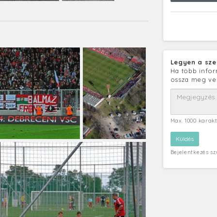
Legyen a sze
Ha több infor
ossza meg ve
Max. 1000 karak
Bejelentkezés s