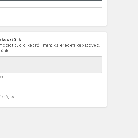
rkesztőnk!
mációt tud a képről, mint az eredeti képszöveg,
lünk!
ter
zükséges!