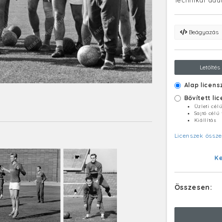
Technikai ada
Beágyazás
Letöltés
Alap licens
Bővített li
Üzleti cél
Sajtó célú
Kiállítás
Licenszek össze
K
Összesen: