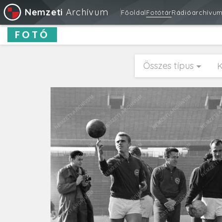
Nemzeti
Archívum
Főoldal
Fotótár
Rádióarchívu
FOTÓ
Összes típus