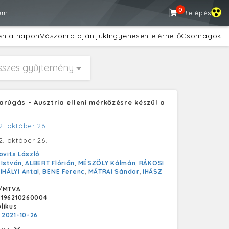
0
um
Belépés
en a napon
Vászonra ajánljuk
Ingyenesen elérhető
Csomagok
sszes gyűjtemény
arúgás - Ausztria elleni mérkőzésre készül a
2. október 26.
2. október 26.
ovits László
 István
,
ALBERT Flórián
,
MÉSZÖLY Kálmán
,
RÁKOSI
HÁLYI Antal
,
BENE Ferenc
,
MÁTRAI Sándor
,
IHÁSZ
/MTVA
E196210260004
likus
:
2021-10-26