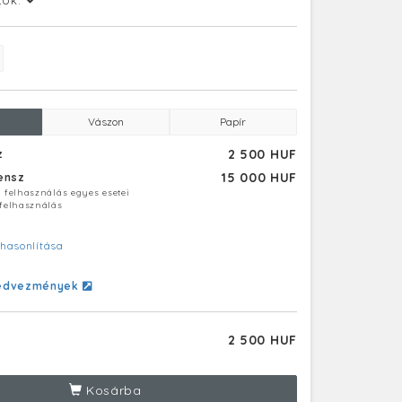
tok:
Vászon
Papír
2 500 HUF
z
15 000 HUF
censz
ú felhasználás egyes esetei
 felhasználás
hasonlítása
edvezmények
2 500 HUF
Kosárba