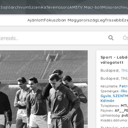
m
Sajtóarchívum
Szcenika
Tévéműsorok
M3
TV Maci-bolt
Műsorarchív
Ajánlott
Fókuszban Magyarország
Legfrissebb
Ez
Ö
Sport - Labd
válogatott
Budapest,
196
Budapest, 196
Készítette:
Petr
Személyek:
Ilku
Gyula
,
SZENTMI
Kálmán
Tulajdonos:
MTI
Fájlnév:
AF__P
Láthatóság:
pub
Kiadás dátuma