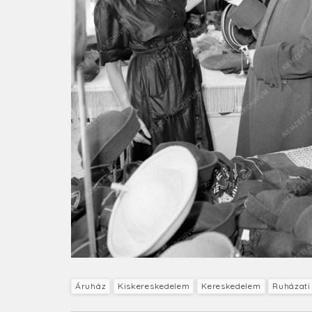
Áruház
Kiskereskedelem
Kereskedelem
Ruházati