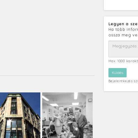
Legyen a sze
Ha több infor
ossza meg ve
Max. 1000 karak
Bejelentkezés s