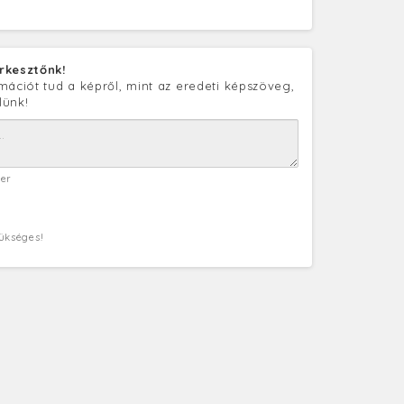
rkesztőnk!
mációt tud a képről, mint az eredeti képszöveg,
lünk!
ter
zükséges!