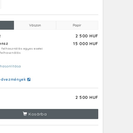
Vászon
Papír
2 500 HUF
z
15 000 HUF
censz
ú felhasználás egyes esetei
 felhasználás
hasonlítása
edvezmények
2 500 HUF
Kosárba