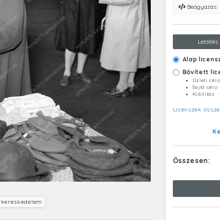
Beágyazás
Letöltés
Alap licens
Bővített li
Üzleti cél
Sajtó célú
Kiállítás
Licenszek össze
K
Összesen:
 kereskedelem