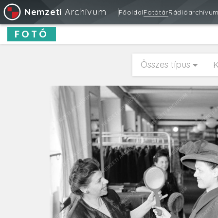
Nemzeti
Archívum
Főoldal
Fotótár
Rádióarchívu
FOTÓ
Összes típus