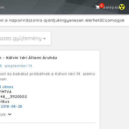
0
um
Belépés
en a napon
Vászonra ajánljuk
Ingyenesen elérhető
Csomagok
sszes gyűjtemény
- Kálvin téri Állami Áruház
8. szeptember 14.
pot és kabátot próbálnak a Kálvin téri 14. számú
ban.
d János
/MTVA
H48__31120002
likus
:
2018-08-28
tok: