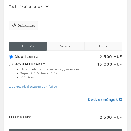
Technikai adatok:
Beágyazás
Letöltés
Vászon
Papír
2 500 HUF
Alap licensz
15 000 HUF
Bővített licensz
Üzleti célú felhasználás egyes esetei
Sajtó célú felhasználás
Kiállítás
Licenszek összehasonlítása
Kedvezmények
Összesen:
2 500 HUF